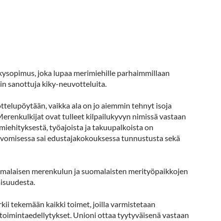
ysopimus, joka lupaa merimiehille parhaimmillaan
in sanottuja kiky-neuvotteluita.
telupöytään, vaikka ala on jo aiemmin tehnyt isoja
erenkulkijat ovat tulleet kilpailukyvyn nimissä vastaan
miehityksestä, työajoista ja takuupalkoista on
alvomisessa sai edustajakokouksessa tunnustusta sekä
omalaisen merenkulun ja suomalaisten merityöpaikkojen
vaisuudesta.
kii tekemään kaikki toimet, joilla varmistetaan
et toimintaedellytykset. Unioni ottaa tyytyväisenä vastaan