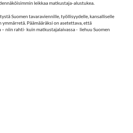
 todennäköisimmin leikkaa matkustaja-alustukea.
stä Suomen tavaraviennille, työllisyydelle, kansalliselle
än ymmärretä. Päämääräksi on asetettava, että
 niin rahti- kuin matkustajalaivassa - liehuu Suomen