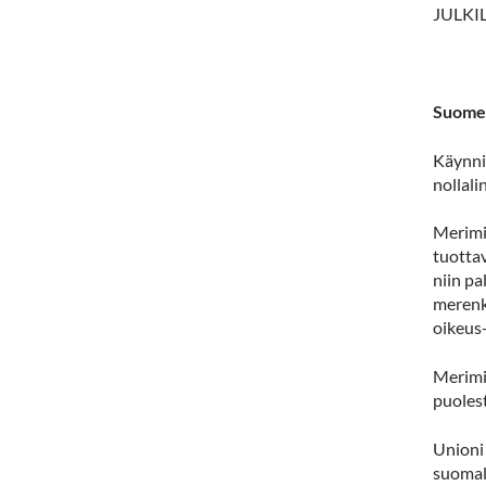
JULK
Suomen
Käynni
nollali
Merimi
tuottav
niin pa
merenk
oikeus-
Merimi
puolest
Unioni 
suomala