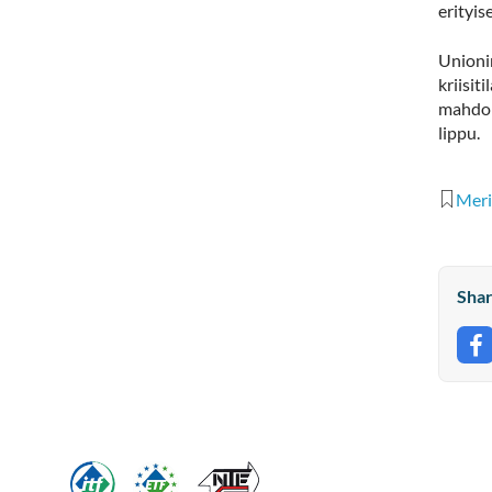
erityis
Unionin
kriisit
mahdol
lippu.
Meri
Shar
S