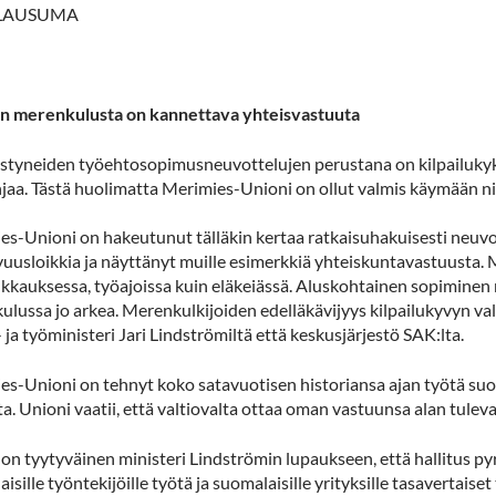
ILAUSUMA
 merenkulusta on kannettava yhteisvastuuta
styneiden työehtosopimusneuvottelujen perustana on kilpailukyk
njaa. Tästä huolimatta Merimies-Unioni on ollut valmis käymään ni
es-Unioni on hakeutunut tälläkin kertaa ratkaisuhakuisesti neuvot
uusloikkia ja näyttänyt muille esimerkkiä yhteiskuntavastuusta. M
lkkauksessa, työajoissa kuin eläkeiässä. Aluskohtainen sopiminen 
ulussa jo arkea. Merenkulkijoiden edelläkävijyys kilpailukyvyn v
 ja työministeri Jari Lindströmiltä että keskusjärjestö SAK:lta.
es-Unioni on tehnyt koko satavuotisen historiansa ajan työtä su
a. Unioni vaatii, että valtiovalta ottaa oman vastuunsa alan tule
on tyytyväinen ministeri Lindströmin lupaukseen, että hallitus pyr
isille työntekijöille työtä ja suomalaisille yrityksille tasavertais