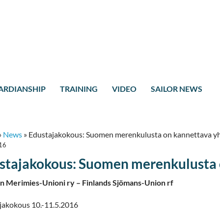
ARDIANSHIP
TRAINING
VIDEO
SAILOR NEWS
»
News
»
Edustajakokous: Suomen merenkulusta on kannettava yh
16
stajakokous: Suomen merenkulusta 
 Merimies-Unioni ry – Finlands Sjömans-Union rf
jakokous 10.-11.5.2016