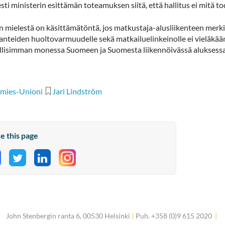
esti ministerin esittämän toteamuksen siitä, että hallitus ei mitä
 mielestä on käsittämätöntä, jos matkustaja-alusliikenteen merkity
ilanteiden huoltovarmuudelle sekä matkailuelinkeinolle ei vieläkä
lisimman monessa Suomeen ja Suomesta liikennöivässä aluksessa –
mies-Unioni
Jari Lindström
e this page
hare on Facebook
Share on Twitter
Share on LinkedIn
John Stenbergin ranta 6, 00530 Helsinki
|
Puh. +358 (0)9 615 2020
|