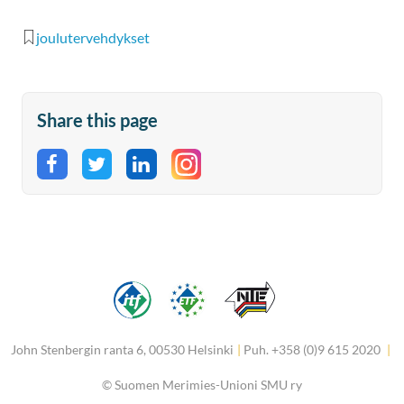
joulutervehdykset
Share this page
Share on Facebook
Share on Twitter
Share on LinkedIn
John Stenbergin ranta 6, 00530 Helsinki
|
Puh. +358 (0)9 615 2020
|
©
Suomen Merimies-Unioni SMU ry