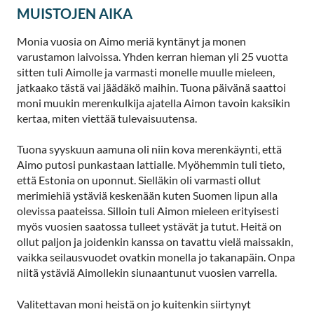
MUISTOJEN AIKA
Monia vuosia on Aimo meriä kyntänyt ja monen
varustamon laivoissa. Yhden kerran hieman yli 25 vuotta
sitten tuli Aimolle ja varmasti monelle muulle mieleen,
jatkaako tästä vai jäädäkö maihin. Tuona päivänä saattoi
moni muukin merenkulkija ajatella Aimon tavoin kaksikin
kertaa, miten viettää tulevaisuutensa.
Tuona syyskuun aamuna oli niin kova merenkäynti, että
Aimo putosi punkastaan lattialle. Myöhemmin tuli tieto,
että Estonia on uponnut. Sielläkin oli varmasti ollut
merimiehiä ystäviä keskenään kuten Suomen lipun alla
olevissa paateissa. Silloin tuli Aimon mieleen erityisesti
myös vuosien saatossa tulleet ystävät ja tutut. Heitä on
ollut paljon ja joidenkin kanssa on tavattu vielä maissakin,
vaikka seilausvuodet ovatkin monella jo takanapäin. Onpa
niitä ystäviä Aimollekin siunaantunut vuosien varrella.
Valitettavan moni heistä on jo kuitenkin siirtynyt