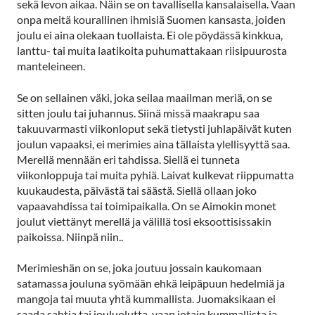
sekä levon aikaa. Näin se on tavallisella kansalaisella. Vaan
onpa meitä kourallinen ihmisiä Suomen kansasta, joiden
joulu ei aina olekaan tuollaista. Ei ole pöydässä kinkkua,
lanttu- tai muita laatikoita puhumattakaan riisipuurosta
manteleineen.
Se on sellainen väki, joka seilaa maailman meriä, on se
sitten joulu tai juhannus. Siinä missä maakrapu saa
takuuvarmasti viikonloput sekä tietysti juhlapäivät kuten
joulun vapaaksi, ei merimies aina tällaista ylellisyyttä saa.
Merellä mennään eri tahdissa. Siellä ei tunneta
viikonloppuja tai muita pyhiä. Laivat kulkevat riippumatta
kuukaudesta, päivästä tai säästä. Siellä ollaan joko
vapaavahdissa tai toimipaikalla. On se Aimokin monet
joulut viettänyt merellä ja välillä tosi eksoottisissakin
paikoissa. Niinpä niin..
Merimieshän on se, joka joutuu jossain kaukomaan
satamassa jouluna syömään ehkä leipäpuun hedelmiä ja
mangoja tai muuta yhtä kummallista. Juomaksikaan ei
saada sahtia tai jouluolutta, vaan jotain kummallista ja