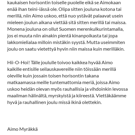
kaukaisen horisontin toiselle puolelle eikä se Aimokaan
enää ihan teini-iässä ole. Olipa sitten jouluna kotona tai
merillä, niin Aimo uskoo, että nuo ystävät palaavat usein
mieleen joulun aikana viettää sitä sitten merillä tai maissa.
Monena jouluna on ollut Suomen merenkulkurintamalla,
jos ei muuta niin ainakin pientä kinanpoikasta tai jopa
lakkomielialaa milloin mistäkin syystä. Mutta useimmiten
joulu on saatu vietettyä hyvin niin maissa kuin merilläkin.
Hii-O-Hoi! Tälle joululle toivoo kaikkea hyvää Aimo
kaikille entisille seilauskavereille niin töissään merillä
oleville kuin jossain toisen horisontin takana
matkaamassa meille tuntemattomia meriä, joissa Aimo
uskoo heidän olevan myös rauhallisia ja vihdoinkin levossa
maailman hälinältä, myrskyistä ja kiireestä. Viettäkäämme
hyvä ja rauhallinen joulu missä ikinä olettekin.
Aimo Myräkkä