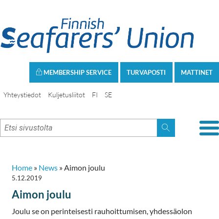
MEMBERSHIP SERVICE
TURVAPOSTI
MATTINET
Yhteystiedot
Kuljetusliitot
FI
SE
Home
»
News
»
Aimon joulu
5.12.2019
Aimon joulu
Joulu se on perinteisesti rauhoittumisen, yhdessäolon