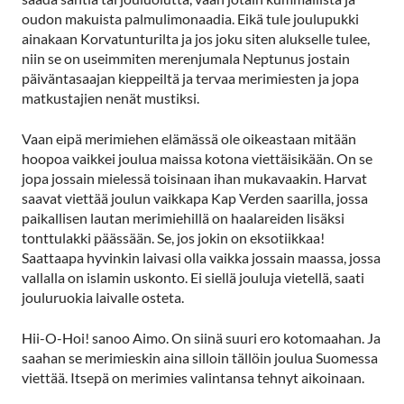
oudon makuista palmulimonaadia. Eikä tule joulupukki
ainakaan Korvatunturilta ja jos joku siten alukselle tulee,
niin se on useimmiten merenjumala Neptunus jostain
päiväntasaajan kieppeiltä ja tervaa merimiesten ja jopa
matkustajien nenät mustiksi.
Vaan eipä merimiehen elämässä ole oikeastaan mitään
hoopoa vaikkei joulua maissa kotona viettäisikään. On se
jopa jossain mielessä toisinaan ihan mukavaakin. Harvat
saavat viettää joulun vaikkapa Kap Verden saarilla, jossa
paikallisen lautan merimiehillä on haalareiden lisäksi
tonttulakki päässään. Se, jos jokin on eksotiikkaa!
Saattaapa hyvinkin laivasi olla vaikka jossain maassa, jossa
vallalla on islamin uskonto. Ei siellä jouluja vietellä, saati
jouluruokia laivalle osteta.
Hii-O-Hoi! sanoo Aimo. On siinä suuri ero kotomaahan. Ja
saahan se merimieskin aina silloin tällöin joulua Suomessa
viettää. Itsepä on merimies valintansa tehnyt aikoinaan.