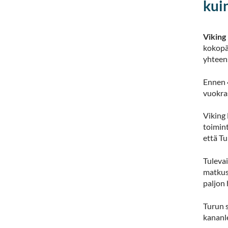
kuin
Viking
kokopä
yhteen
Ennen 
vuokras
Viking 
toimin
että T
Tuleva
matkus
paljon 
Turun 
kananle