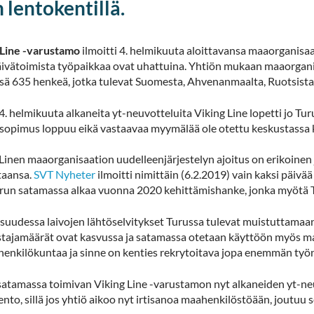
 lentokentillä.
 Line -varustamo
ilmoitti 4. helmikuuta aloittavansa maaorganisaa
ivätoimista työpaikkaa ovat uhattuina. Yhtiön mukaan maaorganis
sä 635 henkeä, jotka tulevat Suomesta, Ahvenanmaalta, Ruotsista, 
4. helmikuuta alkaneita yt-neuvotteluita Viking Line lopetti jo 
opimus loppuu eikä vastaavaa myymälää ole otettu keskustassa käy
Linen maaorganisaation uudelleenjärjestelyn ajoitus on erikoinen 
taansa.
SVT Nyheter
ilmoitti nimittäin (6.2.2019) vain kaksi päiv
urun satamassa alkaa vuonna 2020 kehittämishanke, jonka myötä T
isuudessa laivojen lähtöselvitykset Turussa tulevat muistuttama
tajamäärät ovat kasvussa ja satamassa otetaan käyttöön myös mat
henkilökuntaa ja sinne on kenties rekrytoitava jopa enemmän työn
satamassa toimivan Viking Line -varustamon nyt alkaneiden yt-n
nto, sillä jos yhtiö aikoo nyt irtisanoa maahenkilöstöään, joutuu 