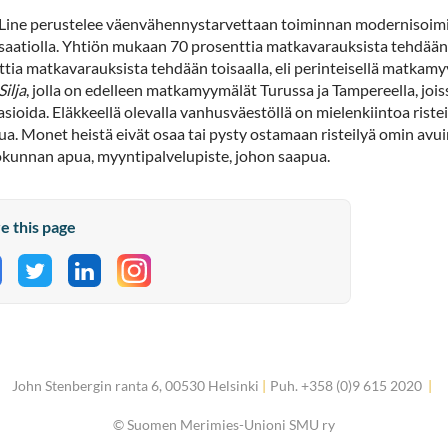
 Line perustelee väenvähennystarvettaan toiminnan modernisoimi
isaatiolla. Yhtiön mukaan 70 prosenttia matkavarauksista tehdään 
tia matkavarauksista tehdään toisaalla, eli perinteisellä matkamy
Silja
, jolla on edelleen matkamyymälät Turussa ja Tampereella, joiss
asioida. Eläkkeellä olevalla vanhusväestöllä on mielenkiintoa riste
ua. Monet heistä eivät osaa tai pysty ostamaan risteilyä omin avui
ökunnan apua, myyntipalvelupiste, johon saapua.
e this page
hare on Facebook
Share on Twitter
Share on LinkedIn
John Stenbergin ranta 6, 00530 Helsinki
|
Puh. +358 (0)9 615 2020
|
©
Suomen Merimies-Unioni SMU ry