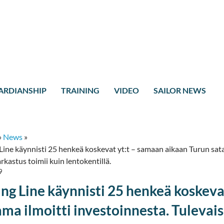
ARDIANSHIP
TRAINING
VIDEO
SAILOR NEWS
»
News
»
Line käynnisti 25 henkeä koskevat yt:t – samaan aikaan Turun sat
rkastus toimii kuin lentokentillä.
9
ing Line käynnisti 25 henkeä koskeva
ama ilmoitti investoinnesta. Tulevai