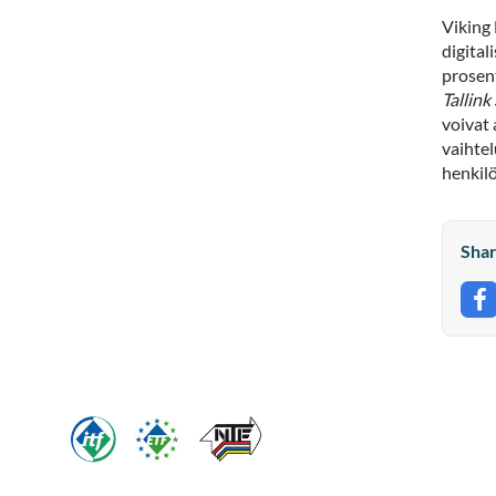
Viking
digital
prosent
Tallink 
voivat 
vaihtel
henkil
Shar
S