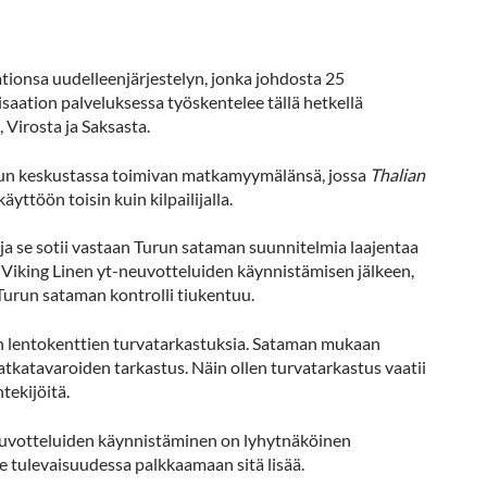
tionsa uudelleenjärjestelyn, jonka johdosta 25
aation palveluksessa työskentelee tällä hetkellä
Virosta ja Saksasta.
Turun keskustassa toimivan matkamyymälänsä, jossa
Thalian
ttöön toisin kuin kilpailijalla.
ja se sotii vastaan Turun sataman suunnitelmia laajentaa
ää Viking Linen yt-neuvotteluiden käynnistämisen jälkeen,
urun sataman kontrolli tiukentuu.
an lentokenttien turvatarkastuksia. Sataman mukaan
katavaroiden tarkastus. Näin ollen turvatarkastus vaatii
tekijöitä.
euvotteluiden käynnistäminen on lyhytnäköinen
se tulevaisuudessa palkkaamaan sitä lisää.