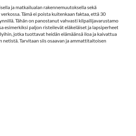
sella ja matkailualan rakennemuutoksella sekä
verkossa. Tämä ei poista kuitenkaan faktaa, että 30
ynnillä. Tähän on panostanut vahvasti kilpailijavarustamo
a esimerkiksi paljon risteilevät eläkeläiset ja lapsiperheet
ilyihin, jotka tuottavat heidän elämäänsä iloa ja kaivattua
n netistä. Tarvitaan siis osaavan ja ammattitaitoisen