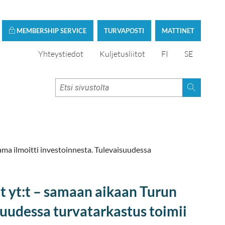
MEMBERSHIP SERVICE
TURVAPOSTI
MATTINET
Yhteystiedot
Kuljetusliitot
FI
SE
ama ilmoitti investoinnesta. Tulevaisuudessa
t yt:t – samaan aikaan Turun
suudessa turvatarkastus toimii