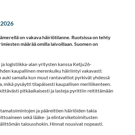
.2026
Itämerellä on vakava häiriötilanne. Ruotsissa on tehty
rimiesten määrää omilla laivoillaan. Suomen on
a logistiikka-alan yritysten kanssa Ketju26-
hden kaupallinen merenkulku häiriintyi vakavasti:
n auki samalla kun muut rantavaltiot pyrkivät yhdessä
 mikä pysäytti tilapäisesti kaupallisen meriliikenteen.
tävästi pitkäaikaisesti ja lasteja pyrittiin reitittämään
atamatoimintojen ja pääreittien häiriöiden takia
olttoaineen sekä lääke- ja elintarviketoimitusten
älittömän talousshokin. Hinnat nousivat nopeasti.