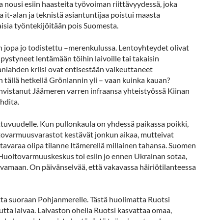
ousi esiin haasteita työvoiman riittävyydessä, joka
it-alan ja teknistä asiantuntijaa poistui maasta
aisia työntekijöitään pois Suomesta.
n jopa jo todistettu –merenkulussa. Lentoyhteydet olivat
pystyneet lentämään töihin laivoille tai takaisin
lahden kriisi ovat entisestään vaikeuttaneet
n tällä hetkellä Grönlannin yli – vaan kuinka kauan?
vahvistanut Jäämeren varren infraansa yhteistyössä Kiinan
ehdita.
tuvuudelle. Kun pullonkaula on yhdessä paikassa poikki,
ltovarmuusvarastot kestävät jonkun aikaa, mutteivat
tavaraa olipa tilanne Itämerellä millainen tahansa. Suomen
 Huoltovarmuuskeskus toi esiin jo ennen Ukrainan sotaa,
asvamaan. On päivänselvää, että vakavassa häiriötilanteessa
a suoraan Pohjanmerelle. Tästä huolimatta Ruotsi
uutta laivaa. Laivaston ohella Ruotsi kasvattaa omaa,