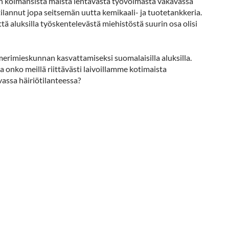
nen kolmansista maista lentävästä työvoimasta vakavassa
tilannut jopa seitsemän uutta kemikaali- ja tuotetankkeria.
ä aluksilla työskentelevästä miehistöstä suurin osa olisi
erimieskunnan kasvattamiseksi suomalaisilla aluksilla.
a onko meillä riittävästi laivoillamme kotimaista
assa häiriötilanteessa?