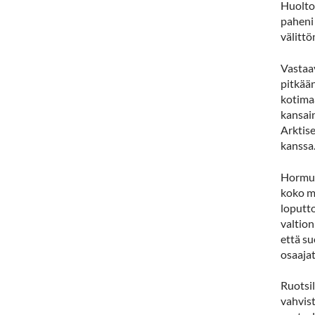
Huolto
paheni 
välittö
Vastaa
pitkään
kotima
kansain
Arktise
kanssa.
Hormuz
koko m
loputto
valtio
että su
osaaja
Ruotsi
vahvist