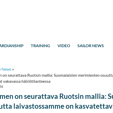
ARDIANSHIP
TRAINING
VIDEO
SAILOR NEWS
»
News
»
 on seurattava Ruotsin mallia: Suomalaisten merimiesten osuutta
t vakavassa häiriötilanteessa
26
men on seurattava Ruotsin mallia: 
utta laivastossamme on kasvatettava