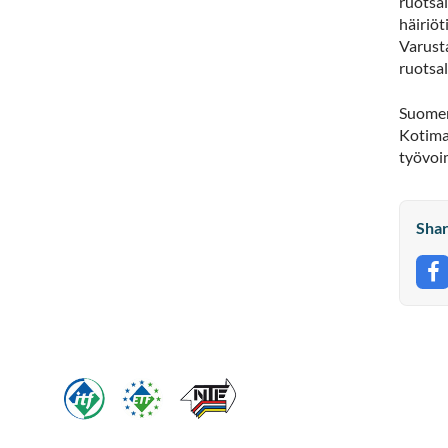
ruotsa
häiriöt
Varust
ruotsal
Suomen
Kotimai
työvoim
Shar
S