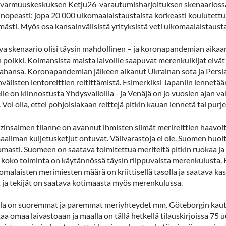
varmuuskeskuksen Ketju26-varautumisharjoituksen skenaariossa n
nopeasti: jopa 20 000 ulkomaalaistaustaista korkeasti koulutettua 
mästi. Myös osa kansainvälisistä yrityksistä veti ulkomaalaistaust
va skenaario olisi täysin mahdollinen – ja koronapandemian aikaa
 poikki. Kolmansista maista laivoille saapuvat merenkulkijat eivät 
ahansa. Koronapandemian jälkeen alkanut Ukrainan sota ja Persian
välisten lentoreittien reitittämistä. Esimerkiksi Japaniin lennetää
lle on kiinnostusta Yhdysvalloilla - ja Venäjä on jo vuosien ajan 
 Voi olla, ettei pohjoisiakaan reittejä pitkin kauan lennetä tai purj
insalmen tilanne on avannut ihmisten silmät merireittien haavoit
aailman kuljetusketjut ontuvat. Välivarastoja ei ole. Suomen huo
masti. Suomeen on saatava toimitettua meriteitä pitkin ruokaa ja 
n koko toiminta on käytännössä täysin riippuvaista merenkulusta.
omalaisten merimiesten määrä on kriittisellä tasolla ja saatava k
t ja tekijät on saatava kotimaasta myös merenkulussa.
lla on suoremmat ja paremmat meriyhteydet mm. Göteborgin kautt
aa omaa laivastoaan ja maalla on tällä hetkellä tilauskirjoissa 75 