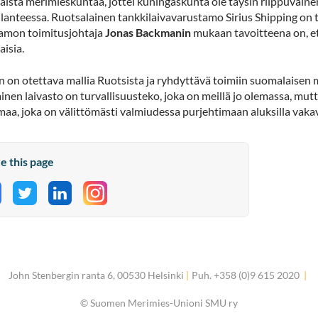
laista merimieskuntaa, jottei kuningaskunta ole täysin riippuvai
ilanteessa. Ruotsalainen tankkilaivavarustamo Sirius Shipping on 
amon toimitusjohtaja
Jonas Backmanin
mukaan tavoitteena on, ett
aisia.
 on otettava mallia Ruotsista ja ryhdyttävä toimiin suomalaisen m
nen laivasto on turvallisuusteko, joka on meillä jo olemassa, mutt
aa, joka on välittömästi valmiudessa purjehtimaan aluksilla vakav
e this page
hare on Facebook
Share on Twitter
Share on LinkedIn
John Stenbergin ranta 6, 00530 Helsinki
|
Puh. +358 (0)9 615 2020
|
©
Suomen Merimies-Unioni SMU ry