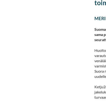
toi
MERI
Suomala
sama p
seurat
Huolto
varaut
venälä
varmist
Suora m
uudell
Ketju26
jakeluk
turvaa