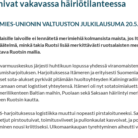
mivat vakavassa häiriötilanteessa
MIES-UNIONIN VALTUUSTON JULKILAUSUMA 20.5
isille laivoille ei lennätetä merimiehiä kolmansista maista, jos 
äätelmä, minkä takia Ruotsi lisää merkittävästi ruotsalaisten me
tava Ruotsin mallia.
varmuuskeskus järjesti huhtikuun lopussa yhdessä viranomaisten j
umisharjoituksen. Harjoituksessa Itämeren ja erityisesti Suomenla
iset sota-alukset pyrkivät pitämään huoltoyhteyden Kaliningradii
amaan omat logistiset yhteytensä. Itämeri oli nyt sotatoimialuetta,
eriliikenteen Baltian maihin, Puolaan sekä Saksaan häiriintyi merkit
een Ruotsin kautta.
-harjoituksessa logistiikka muuttui nopeasti pirstaloituneeksi. S
etjut pirstoutuivat, toimitusviiveet ja pullonkaulat kasvoivat, ja p
minen nousi kriittiseksi. Ulkomaankaupan tyrehtyminen aiheutti v