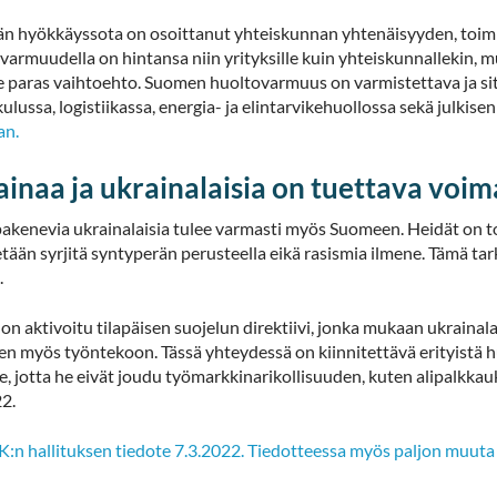
än hyökkäyssota on osoittanut yhteiskunnan yhtenäisyyden, toi
armuudella on hintansa niin yrityksille kuin yhteiskunnallekin, m
e paras vaihtoehto. Suomen huoltovarmuus on varmistettava ja sitä
lussa, logistiikassa, energia- ja elintarvikehuollossa sekä julkise
an.
inaa ja ukrainalaisia on tuettava voimal
akenevia ukrainalaisia tulee varmasti myös Suomeen. Heidät on toi
etään syrjitä syntyperän perusteella eikä rasismia ilmene. Tämä tar
.
on aktivoitu tilapäisen suojelun direktiivi, jonka mukaan ukrainal
en myös työntekoon. Tässä yhteydessä on kiinnitettävä erityistä 
lle, jotta he eivät joudu työmarkkinarikollisuuden, kuten alipalkk
22.
:n hallituksen tiedote 7.3.2022. Tiedotteessa myös paljon muuta 