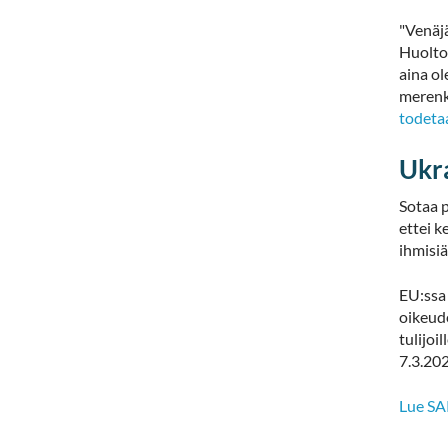
"Venäj
Huoltov
aina ol
merenku
todeta
Ukra
Sotaa p
ettei k
ihmisiä
EU:ssa 
oikeud
tulijoi
7.3.20
Lue SAK