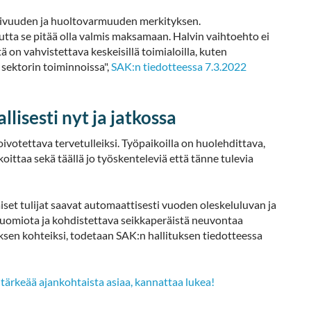
mivuuden ja huoltovarmuuden merkityksen.
utta se pitää olla valmis maksamaan. Halvin vaihtoehto ei
 on vahvistettava keskeisillä toimialoilla, kuten
n sektorin toiminnoissa",
SAK:n tiedotteessa 7.3.2022
lisesti nyt ja jatkossa
votettava tervetulleiksi. Työpaikoilla on huolehdittava,
koittaa sekä täällä jo työskenteleviä että tänne tulevia
aiset tulijat saavat automaattisesti vuoden oleskeluluvan ja
huomiota ja kohdistettava seikkaperäistä neuvontaa
auksen kohteiksi, todetaan SAK:n hallituksen tiedotteessa
tärkeää ajankohtaista asiaa, kannattaa lukea!