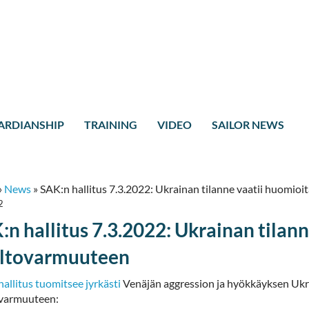
ARDIANSHIP
TRAINING
VIDEO
SAILOR NEWS
»
News
»
SAK:n hallitus 7.3.2022: Ukrainan tilanne vaatii huomi
2
:n hallitus 7.3.2022: Ukrainan tila
ltovarmuuteen
allitus tuomitsee jyrkästi
Venäjän aggression ja hyökkäyksen Uk
varmuuteen: