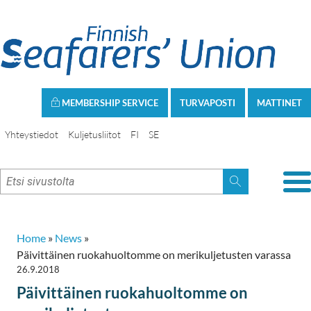
MEMBERSHIP SERVICE
TURVAPOSTI
MATTINET
Yhteystiedot
Kuljetusliitot
FI
SE
Home
»
News
»
Päivittäinen ruokahuoltomme on merikuljetusten varassa
26.9.2018
Päivittäinen ruokahuoltomme on