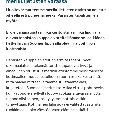
merikuljetusten varassa
Huoltovarmuutemme merikuljetusten osalta on noussut
aiheellisesti puheenaiheeksi Paraisten tapahtumien
myötä.
Ei ole vähäpätöistä minkä kuntoista ja minkä lipun alla
olevaa tonnistoa kauppalaivareiteillämme seilaa. Hädän
hetkellä vain Suomen lipun alla oleviin laivoihin on
luottamista.
Paraisten kauppalaivareitin varrelta tapahtuneet
ulkomaalaisten tekemät tonttikaupat ovat hyvä ja
aiheellinen muistutus merikuljetustemme merkityksestä
kotimaallemme. Lähestulkoon suurin osa kaikesta siitä,
mitä päivän mittaan laitamme suustamme alas,
kuljetetaan Suomeen meriteitse. Asiaa ei tule pohtineeksi,
kun kauppojen hyllyiltä löytyy ruokaa ja tavaraa, mutta
tilanne olisi toinen, jos hyllyt ammottaisivatkin
tyhjyyttään. Kotimainen lähiruoka ei valitettavasti riitä
ruokkimaan koko väestöä, vaan elämme pitkälti