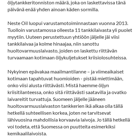
öljytankkeritonniston määrä, joka on laskettavissa tänä
päivänä enää yhden ainoan käden sormilla.
Neste Oil luopui varustamotoiminnastaan vuonna 2013.
Tuolloin varustamossa olleesta 11 tankkilaivasta yli puolet
myytiin. Uuteen perustettuun yhtiöön jäljelle jäi viisi
tankkilaivaa ja kolme hinaajaa, niin sanottu
huoltovarmuuslaivasto, joiden on laskettu riittävän
turvaamaan kotimaan öljykuljetukset kriisiolosuhteissa.
Nykyinen epävakaa maailmantilanne – ja viimeaikaiset
kotimaan tapahtuvat huomioiden - pistää miettimään,
onko viisi alusta riittävästi. Mistä haemme öljyn
kriisitilanteessa, onko sitä riittävästi saatavilla ja ovatko
laivareitit turvattuja. Suomeen jäljelle jääneen
huoltovarmuuslaivaston tankkerien ikä alkaa olla tällä
hetkellä suhteellisen korkea, joten ne tarvitsevat
lähivuosina mahdollisia korvaavia laivoja. Jo tällä hetkellä
voi todeta, että Suomessa on puutteita esimerkiksi
kemikaalilaivoista.