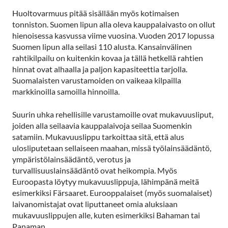
Huoltovarmuus pitää sisällään myös kotimaisen
tonniston. Suomen lipun alla oleva kauppalaivasto on ollut
hienoisessa kasvussa viime vuosina. Vuoden 2017 lopussa
Suomen lipun alla seilasi 110 alusta. Kansainvälinen
rahtikilpailu on kuitenkin kovaa ja tällä hetkellä rahtien
hinnat ovat alhaalla ja paljon kapasiteettia tarjolla.
Suomalaisten varustamoiden on vaikeaa kilpailla
markkinoilla samoilla hinnoilla.
Suurin uhka rehellisille varustamoille ovat mukavuusliput,
joiden alla seilaavia kauppalaivoja seilaa Suomenkin
satamiin. Mukavuuslippu tarkoittaa sitä, että alus
ulosliputetaan sellaiseen maahan, missä työlainsäädäntö,
ympäristölainsäädäntö, verotus ja
turvallisuuslainsäädäntö ovat heikompia. Myös
Euroopasta löytyy mukavuuslippuja, lähimpänä meitä
esimerkiksi Färsaaret. Eurooppalaiset (myös suomalaiset)
laivanomistajat ovat liputtaneet omia aluksiaan
mukavuuslippujen alle, kuten esimerkiksi Bahaman tai
Panaman.