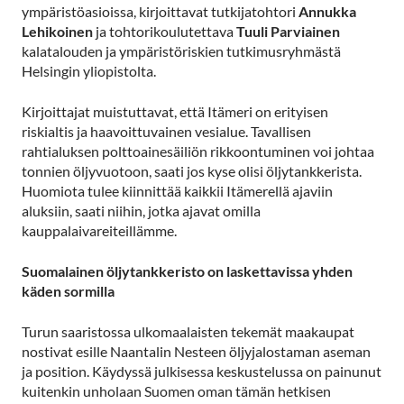
ympäristöasioissa, kirjoittavat tutkijatohtori
Annukka
Lehikoinen
ja tohtorikoulutettava
Tuuli Parviainen
kalatalouden ja ympäristöriskien tutkimusryhmästä
Helsingin yliopistolta.
Kirjoittajat muistuttavat, että Itämeri on erityisen
riskialtis ja haavoittuvainen vesialue. Tavallisen
rahtialuksen polttoainesäiliön rikkoontuminen voi johtaa
tonnien öljyvuotoon, saati jos kyse olisi öljytankkerista.
Huomiota tulee kiinnittää kaikkii Itämerellä ajaviin
aluksiin, saati niihin, jotka ajavat omilla
kauppalaivareiteillämme.
Suomalainen öljytankkeristo on laskettavissa yhden
käden sormilla
Turun saaristossa ulkomaalaisten tekemät maakaupat
nostivat esille Naantalin Nesteen öljyjalostaman aseman
ja position. Käydyssä julkisessa keskustelussa on painunut
kuitenkin unholaan Suomen oman tämän hetkisen