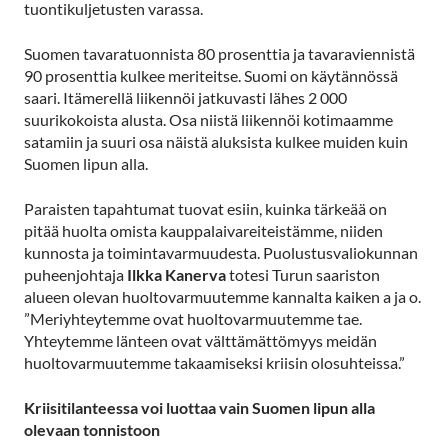
tuontikuljetusten varassa.
Suomen tavaratuonnista 80 prosenttia ja tavaraviennistä
90 prosenttia kulkee meriteitse. Suomi on käytännössä
saari. Itämerellä liikennöi jatkuvasti lähes 2 000
suurikokoista alusta. Osa niistä liikennöi kotimaamme
satamiin ja suuri osa näistä aluksista kulkee muiden kuin
Suomen lipun alla.
Paraisten tapahtumat tuovat esiin, kuinka tärkeää on
pitää huolta omista kauppalaivareiteistämme, niiden
kunnosta ja toimintavarmuudesta. Puolustusvaliokunnan
puheenjohtaja
Ilkka Kanerva
totesi Turun saariston
alueen olevan huoltovarmuutemme kannalta kaiken a ja o.
”Meriyhteytemme ovat huoltovarmuutemme tae.
Yhteytemme länteen ovat välttämättömyys meidän
huoltovarmuutemme takaamiseksi kriisin olosuhteissa.”
Kriisitilanteessa voi luottaa vain Suomen lipun alla
olevaan tonnistoon