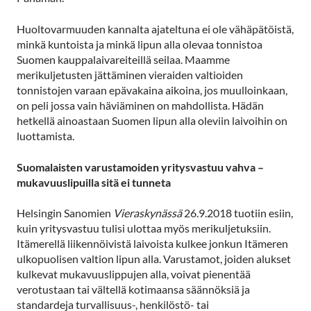
Huoltovarmuuden kannalta ajateltuna ei ole vähäpätöistä,
minkä kuntoista ja minkä lipun alla olevaa tonnistoa
Suomen kauppalaivareiteillä seilaa. Maamme
merikuljetusten jättäminen vieraiden valtioiden
tonnistojen varaan epävakaina aikoina, jos muulloinkaan,
on peli jossa vain häviäminen on mahdollista. Hädän
hetkellä ainoastaan Suomen lipun alla oleviin laivoihin on
luottamista.
Suomalaisten varustamoiden yritysvastuu vahva –
mukavuuslipuilla sitä ei tunneta
Helsingin Sanomien
Vieraskynässä
26.9.2018 tuotiin esiin,
kuin yritysvastuu tulisi ulottaa myös merikuljetuksiin.
Itämerellä liikennöivistä laivoista kulkee jonkun Itämeren
ulkopuolisen valtion lipun alla. Varustamot, joiden alukset
kulkevat mukavuuslippujen alla, voivat pienentää
verotustaan tai vältellä kotimaansa säännöksiä ja
standardeja turvallisuus-, henkilöstö- tai