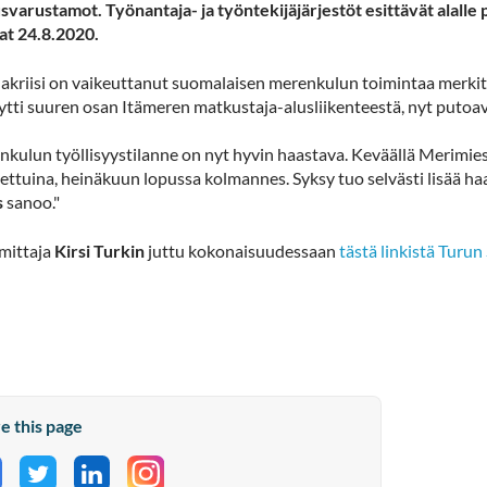
lusvarustamot. Työnantaja- ja työntekijäjärjestöt esittävät alall
t 24.8.2020.
kriisi on vaikeuttanut suomalaisen merenkulun toimintaa merkittä
äytti suuren osan Itämeren matkustaja-alusliikenteestä, nyt puto
nkulun työllisyystilanne on nyt hyvin haastava. Keväällä Merimies
ettuina, heinäkuun lopussa kolmannes. Syksy tuo selvästi lisää ha
s
sanoo."
imittaja
Kirsi Turkin
juttu kokonaisuudessaan
tästä linkistä Turu
e this page