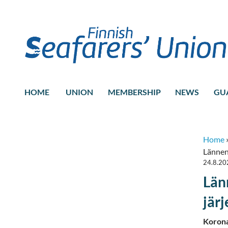
HOME
UNION
MEMBERSHIP
NEWS
GU
Home
Lännen 
24.8.20
Län
järj
Korona