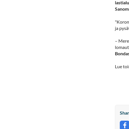
lastia
Sanoma
"Korona
ja pys
– Mere
lomaut
Bonda
Lue to
Shar