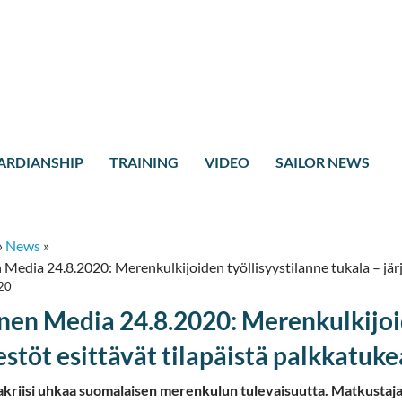
ARDIANSHIP
TRAINING
VIDEO
SAILOR NEWS
»
News
»
Media 24.8.2020: Merenkulkijoiden työllisyystilanne tukala – järje
20
nen Media 24.8.2020: Merenkulkijoid
estöt esittävät tilapäistä palkkatuke
kriisi uhkaa suomalaisen merenkulun tulevaisuutta. Matkustajal