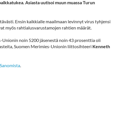
e palkkatukea. Asiasta uutisoi muun muassa Turun
västi. Ensin kaikkialle maailmaan levinnyt virus tyhjensi
avat myös rahtialusvarustamojen rahtien määrät.
-Unionin noin 5200 jäsenestä noin 43 prosenttia oli
asteita, Suomen Merimies-Unionin liittosihteeri
Kenneth
n Sanomista
.