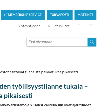
MEMBERSHIP SERVICE
TURVAPOSTI
MATTINET
Yhteystiedot
Kuljetusliitot
FI
SE
stöt esittävät tilapäistä palkkatukea pikaisesti
en työllisyystilanne tukala –
a pikaisesti
aivavarustamojen lisäksi vaikeuksiin ovat ajautuneet