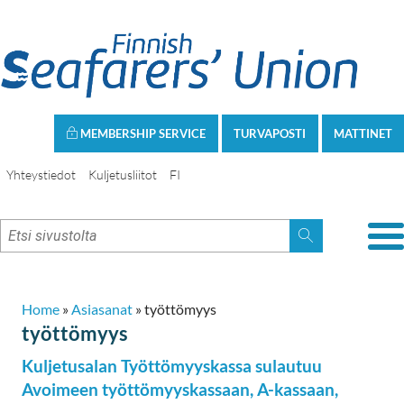
MEMBERSHIP SERVICE
TURVAPOSTI
MATTINET
Yhteystiedot
Kuljetusliitot
FI
Home
»
Asiasanat
»
työttömyys
työttömyys
Kuljetusalan Työttömyyskassa sulautuu
Avoimeen työttömyyskassaan, A-kassaan,