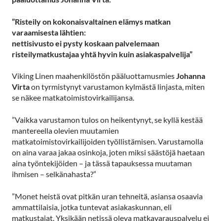
”Risteily on kokonaisvaltainen elämys matkan
varaamisesta lähtien:
nettisivusto ei pysty koskaan palvelemaan
risteilymatkustajaa yhtä hyvin kuin asiakaspalvelija”
Viking Linen maahenkilöstön pääluottamusmies
Johanna
Virta
on tyrmistynyt varustamon kylmästä linjasta, miten
se näkee matkatoimistovirkailijansa.
”Vaikka varustamon tulos on heikentynyt, se kyllä kestää
mantereella olevien muutamien
matkatoimistovirkailijoiden työllistämisen. Varustamolla
on aina varaa jakaa osinkoja, joten miksi säästöjä haetaan
aina työntekijöiden – ja tässä tapauksessa muutaman
ihmisen – selkänahasta?”
”Monet heistä ovat pitkän uran tehneitä, asiansa osaavia
ammattilaisia, jotka tuntevat asiakaskunnan, eli
matkustajat. Yksikään netissä oleva matkavarauspalvelu ei