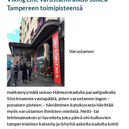
Tampereen toimipisteensä
Varustamon
matkamyymälä seisoo Hämeenkadulla paraatipaikalla
Stockmannia vastapäätä, joten varustamon logon –
punaisen pisteen – häviäminen katukuvasta hävittää
myös varustamon ihmisten mielistä. Netti- tai
lehtimainoksin ei tavoiteta joka päivä ohi kulkevien
tamperelaisten katseita ja lyhyttä askelta kadulta kohti