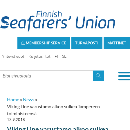
MEMBERSHIP SERVICE
TURVAPOSTI
MATTINET
Yhteystiedot
Kuljetusliitot
FI
SE
Home
»
News
»
Viking Line varustamo aikoo sulkea Tampereen
toimipisteensä
13.9.2018
Viking Line varustamo aikoo sulkea