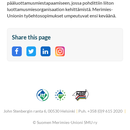
pääluottamusmiestapaamiseen, jossa pohdittiin liiton
luottamusmiesorganisaation kehittämistä. Merimies-
Unionin työehtosopimukset umpeutuvat ensi keväänä.
Share this page
Share on Facebook
Share on Twitter
Share on LinkedIn
John Stenbergin ranta 6, 00530 Helsinki
|
Puh. +358 (0)9 615 2020
|
©
Suomen Merimies-Unioni SMU ry