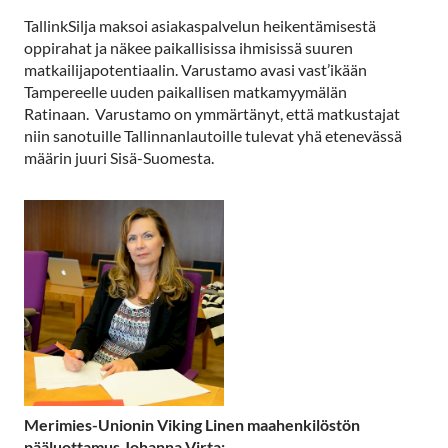
TallinkSilja maksoi asiakaspalvelun heikentämisestä
oppirahat ja näkee paikallisissa ihmisissä suuren
matkailijapotentiaalin. Varustamo avasi vast’ikään
Tampereelle uuden paikallisen matkamyymälän
Ratinaan. Varustamo on ymmärtänyt, että matkustajat
niin sanotuille Tallinnanlautoille tulevat yhä etenevässä
määrin juuri Sisä-Suomesta.
Merimies-Unionin Viking Linen maahenkilöstön
pääluottamus Johanna Virta: