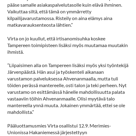
pääse samalle asiakaspalvelutasolle kuin elävä ihminen.
Vaikuttaa siltä, että tämä on ymmärretty
kilpailijavarustamossa. Risteily on aina elämys aina
matkavarauksenteosta lähtien.”
Virta on jo kuullut, että irtisanomisuhka koskee
Tampereen toimipisteen lisäksi myös muutamaa muutakin
ihmistä.
”Liipaisimen alla on Tampereen lisäksi myös yksi työntekijä
Järvenpäästä. Hän asui ja työskenteli aikanaan
varustamon palveluksessa Ahvenanmaalla, mutta tuli
töiden perässä mantereelle, osti talon ja teki perheen. Nyt
varustamo on esittämässä hänelle mahdollisuutta palata
vastaaviin töihin Ahvenanmaalle. Olisi myytävä talo
mantereella ynnä muuta. Jokainen ymmärtää, ettei se ole
mahdollista.”
Pääluottamusmies Virta osallistui 12.9. Merimies-
Unionissa Hakaniemessä järjestettyyn