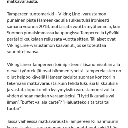
matkavarausta.
Tampereen tuntomerkki – Viking Line -varustamon
punainen piste Hämeenkadulla sulkeutuisi ironisesti
samana vuonna 2018, mutta sata vuotta myöhemmin, kun
Suomen punaisimmassa kaupungissa Tampereella työväki
peräsi oikeuksiaan reilu sata vuotta sitten. Tällaiset ovat
Viking Line -varustamon kaavailut, jos se toteuttaa
suunnitelmansa.
Viking Linen Tampereen toimipisteen irtisanomisuhan alla
olevat työntekijät ovat hämmentyneitä: tamperelaisten on
ollut helppo kävellä Hämeenkadulta suoraan konttoriin
tekemään matkavarausta, kuin tehdä lukuisia klikkauksia
ja vastata loputtomiin kysymyksiin varustamon sivuilla
yhden ainoan matkan varaamiseksi. ”Hytti ikkunalla vai
ilman”, ”buffet vai ala´carte”? ”Haluatteko sitä tätä tai
tuota?”
Tässä vaiheessa matkavarausta Tampereen Kiinanmuurin
kerrostaloissa asuva mummu on jo unohtanut, mistä hän