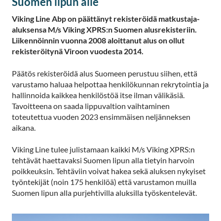
Suomen lipun alle
Viking Line Abp on päättänyt rekisteröidä matkustaja-
aluksensa M/s Viking XPRS:n Suomen alusrekisteriin.
Liikennöinnin vuonna 2008 aloittanut alus on ollut
rekisteröitynä Viroon vuodesta 2014.
Päätös rekisteröidä alus Suomeen perustuu siihen, että
varustamo haluaa helpottaa henkilökunnan rekrytointia ja
hallinnoida kaikkea henkilöstöä itse ilman välikäsiä.
Tavoitteena on saada lippuvaltion vaihtaminen
toteutettua vuoden 2023 ensimmäisen neljänneksen
aikana.
Viking Line tulee julistamaan kaikki M/s Viking XPRS:n
tehtävät haettavaksi Suomen lipun alla tietyin harvoin
poikkeuksin. Tehtäviin voivat hakea sekä aluksen nykyiset
työntekijät (noin 175 henkilöä) että varustamon muilla
Suomen lipun alla purjehtivilla aluksilla työskentelevät.