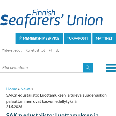
MEMBERSHIP SERVICE
TURVAPOSTI
MATTINET
Yhteystiedot
Kuljetusliitot
FI
SE
Home
»
News
»
SAK:n edustajisto: Luottamuksen ja tulevaisuudenuskon
palauttaminen ovat kasvun edellytyksiä
21.5.2026
SAK:n edustajisto: Luottamuksen ja