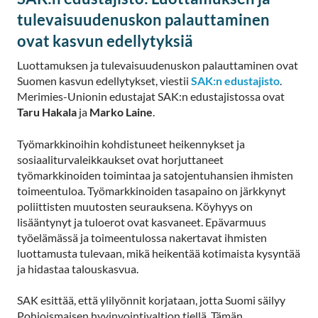
tulevaisuudenuskon palauttaminen
ovat kasvun edellytyksiä
Luottamuksen ja tulevaisuudenuskon palauttaminen ovat
Suomen kasvun edellytykset, viestii
SAK:n edustajisto
.
Merimies-Unionin edustajat SAK:n edustajistossa ovat
Taru Hakala
ja
Marko Laine
.
Työmarkkinoihin kohdistuneet heikennykset ja
sosiaaliturvaleikkaukset ovat horjuttaneet
työmarkkinoiden toimintaa ja satojentuhansien ihmisten
toimeentuloa. Työmarkkinoiden tasapaino on järkkynyt
poliittisten muutosten seurauksena. Köyhyys on
lisääntynyt ja tuloerot ovat kasvaneet. Epävarmuus
työelämässä ja toimeentulossa nakertavat ihmisten
luottamusta tulevaan, mikä heikentää kotimaista kysyntää
ja hidastaa talouskasvua.
SAK esittää, että ylilyönnit korjataan, jotta Suomi säilyy
Pohjoismaisen hyvinvointivaltion tiellä. Tämän