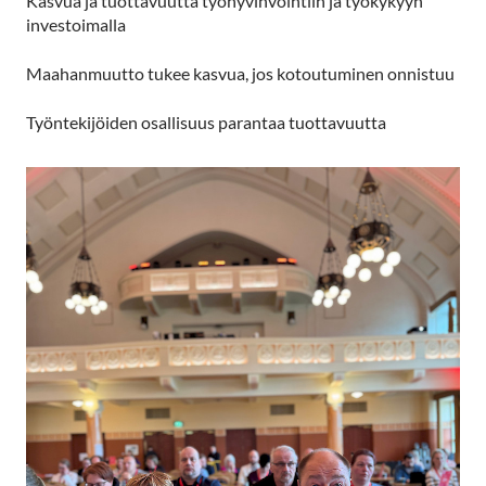
Kasvua ja tuottavuutta työhyvinvointiin ja työkykyyn
investoimalla
Maahanmuutto tukee kasvua, jos kotoutuminen onnistuu
Työntekijöiden osallisuus parantaa tuottavuutta