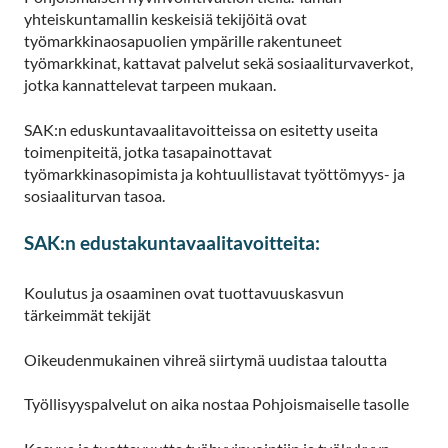
yhteiskuntamallin keskeisiä tekijöitä ovat
työmarkkinaosapuolien ympärille rakentuneet
työmarkkinat, kattavat palvelut sekä sosiaaliturvaverkot,
jotka kannattelevat tarpeen mukaan.
SAK:n eduskuntavaalitavoitteissa on esitetty useita
toimenpiteitä, jotka tasapainottavat
työmarkkinasopimista ja kohtuullistavat työttömyys- ja
sosiaaliturvan tasoa.
SAK:n edustakuntavaalitavoitteita:
Koulutus ja osaaminen ovat tuottavuuskasvun
tärkeimmät tekijät
Oikeudenmukainen vihreä siirtymä uudistaa taloutta
Työllisyyspalvelut on aika nostaa Pohjoismaiselle tasolle