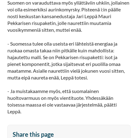
Suomen on varauduttava myös yllättäviin uhkiin, jollainen
voi olla esimerkiksi aurinkomyrsky. Pisteenä i:in päälle
nosti keskustan kansanedustaja Jari Leppä Mauri
Pekkarisen risupaketin, jolle naurettiin muutamia
vuosikymmeniä sitten, muttei enää.
- Suomessa tulee olla useista eri lähteistä energiaa ja
ruokaa omasta takaa niin pitkälle kuin mahdollista:
hajautettu malli. Se on Pekkarisen risupaketti: isot ja
pienet komponentit, jotka sijaitsevat eri puolilla omaa
maatamme. Asialle naurettiin vielä jokunen vuosi sitten,
mutta eipä naureta enää, Leppä totesi.
- Ja muistakaamme myös, että suomalainen
huoltovarmuus on myös vientituote. Yhdessäkään
toisessa maassa ei ole vastaavaa järjestelmää, päätti
Leppä.
Share this page