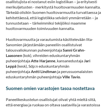
osallistujista ei nostanut esiin logistiikan – ja erityisesti
merikuljetusten - merkitystä huoltovarmuuden kannalta.
Tärkeää olisikin Suomen huoltovarmuutta turvattaessa ja
kehitettäessä, että logistiikka selvästi ymmärretään – ja
tunnustetaan – tärkeimmiksi tekijöiksi maamme
huoltovarmuuden toimivuuden kannalta.
Huoltovarmuutta ja varautumista käsittelevään Ilta-
Sanomien järjestämään paneeliin osallistuivat
talousvaliokunnan puheenjohtaja
Sanni Grahn-
Laasonen
(kok), vihreiden eduskuntaryhmän
puheenjohtaja
Atte Harjanne
, kansanedustaja
Jari
Leppä
(kesk), Sdp:n eduskuntaryhmän
puheenjohtaja
Antti Lindtman
ja perussuomalaisten
eduskuntaryhmän puheenjohtaja
Ville Tavio
.
Suomen omien varastojen tasoa nostettava
Paneelikeskustelun osallistujat olivat yhtä mieltä siitä,
että energiaa ja ruokaa on oltava saatavilla ja varastoissa