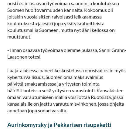
nosti esiin osaavan työvoiman saannin ja koulutuksen
Suomen huoltovarmuuden kannalta. Kokoomus oli
joitakin vuosia sitten raivoisasti leikkaamassa
koulutuksesta ja esitti jopa yksityisrahoitteista
koulutusmallia Suomeen, mutta nyt ääni kellossa on
muuttunut.
- Ilman osaavaa työvoimaa olemme pulassa, Sanni Grahn-
Laasonen totesi.
Laaja-alaisessa paneelikeskustelussa nousivat esiin myös
kyberturvallisuus, Suomen oma maksuvalmius
päivittäismaksamisessa ja yritysten toiminta
häiriötilanteissa sekä yritysten varastointi. Kansalaisten
omaan varautumiseen mallia voisi ottaa Ruotsista, jossa
kansalaisille on jaettu varautumisvihkonen, jossa ohjeita
annetaan jopa sodan varalta.
Aurinkomyrsky ja Pekkarisen risupaketti