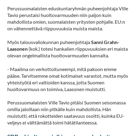
Perussuomalaisten eduskuntaryhmän puheenjohtaja Ville
Tavio perustaisi huoltovarmuuden niin paljon kuin
mahdollista omien, suomalaisten yritysten pohjalle. EU:n
on vähennettävä riippuvuuksia muista maista.
Myös talousvaliokunnan puheenjohtaja
Sanni Grahn-
Laasonen
(kok.) totesi hankalien riippuvuuksien eri maista
olevan ongelmallista huoltovarmuuden kannalta.
- Maailma on verkottoituneempi, mitä pakoon emme
pääse. Tarvitsemme omat kotimaiset varastot, mutta myös
yhteistyötä eri valtioiden kanssa, jotta Suomen
huoltovarmuus on toimiva, Laasonen muistutti.
Perussuomalaisten Ville Tavio pitäisi Suomen seisomassa
omilla jaloillaan niin pitkälle kuin mahdollista. Hän
muistutti, että rokotteiden saatavuus osoitti, kuinka EU-
veljeys ei välttämättä toimi hätätilanteessa.