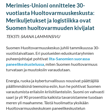
Merimies-Unioni onnittelee 30-
vuotiasta Huoltovarmuuskeskusta:
Merikuljetukset ja logistiikka ovat
Suomen huoltovarmuuden kivijalat
TEKSTI: SAANA LAMMINSIVU
Suomen Huoltovarmuuskeskus juhlii tammikuussa 30-
vuotistaivaltaan. Eri puolueiden eduskuntaryhmien
puheenjohtajat pohtivat
Ilta-Sanomien suorassa
paneelikeskustelussa
, miten Suomen huoltovarmuus
turvataan ja muutoksiin varaudutaan.
Energia, ruoka ja kyberturvallisuus nousivat päättäjillä
päällimmäisinä teemoina esiin, kun he pohtivat Suomen
varautumista erilaisiin kriisitilanteisiin. Suomi on vahvasti
saari ja yli 90 prosenttia kaikista tavaroistamme tuodaan
meren yli maahamme. Tästä huolimatta yksikään
Huoltovarmuuskeskuksen paneelikeskustelun