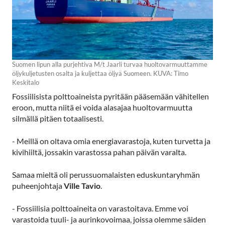
Suomen lipun alla purjehtiva M/t Jaarli turvaa huoltovarmuuttamme
öljykuljetusten osalta ja kuljettaa öljyä Suomeen. KUVA: Timo
Keskitalo
Fossiilisista polttoaineista pyritään pääsemään vähitellen
eroon, mutta niitä ei voida alasajaa huoltovarmuutta
silmällä pitäen totaalisesti.
- Meillä on oltava omia energiavarastoja, kuten turvetta ja
kivihiiltä, jossakin varastossa pahan päivän varalta.
Samaa mieltä oli perussuomalaisten eduskuntaryhmän
puheenjohtaja
Ville Tavio
.
- Fossiilisia polttoaineita on varastoitava. Emme voi
varastoida tuuli- ja aurinkovoimaa, joissa olemme säiden