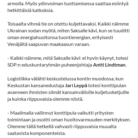
armolla. Myös ydinvoiman tuottamisessa saattaa esiintyä
hetkittäisiä katkoksia.
Toisaalta vihreä tie on otettu kuljettavaksi. Kaikki näimme
Ukrainan sodan myötä, miten Saksalle kävi, kun se tuuditti
oman energiahuoltonsa tuontienergian, erityisesti
Venäjältä saapuvan maakaasun varaan.
- Kaikki näimme, mitä Saksalle kävi: ei hyvin käynyt, totesi
SDP:n eduskuntaryhmän puheenjohtaja
Antti Lindtman
.
Logistiikka välähti keskustelussa kontin muodossa, kun
Keskustan kansanedustaja
Jari Leppä
totesi konttipulan
avanneen ihmisten silmät kansainvälisille kuljetusketjuille
ja kuinka riippuvaisia olemme niistä.
- Maailmalla vallinnut konttipula vaikutti yritysten
toimintaan ja osoitti oman huoltovarmuuden merkityksen.
Olemme tällä hetkellä vahvasti riippuvaisia muualta
saatavista komponenteista.