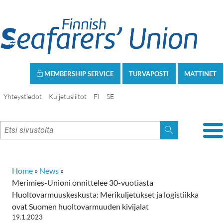
MEMBERSHIP SERVICE
TURVAPOSTI
MATTINET
Yhteystiedot
Kuljetusliitot
FI
SE
Home
»
News
»
Merimies-Unioni onnittelee 30-vuotiasta
Huoltovarmuuskeskusta: Merikuljetukset ja logistiikka
ovat Suomen huoltovarmuuden kivijalat
19.1.2023