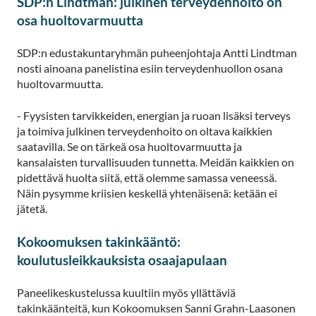
SDP:n Lindtman: julkinen terveydenhoito on
osa huoltovarmuutta
SDP:n edustakuntaryhmän puheenjohtaja Antti Lindtman
nosti ainoana panelistina esiin terveydenhuollon osana
huoltovarmuutta.
- Fyysisten tarvikkeiden, energian ja ruoan lisäksi terveys
ja toimiva julkinen terveydenhoito on oltava kaikkien
saatavilla. Se on tärkeä osa huoltovarmuutta ja
kansalaisten turvallisuuden tunnetta. Meidän kaikkien on
pidettävä huolta siitä, että olemme samassa veneessä.
Näin pysymme kriisien keskellä yhtenäisenä: ketään ei
jätetä.
Kokoomuksen takinkääntö:
koulutusleikkauksista osaajapulaan
Paneelikeskustelussa kuultiin myös yllättäviä
takinkäänteitä, kun Kokoomuksen Sanni Grahn-Laasonen