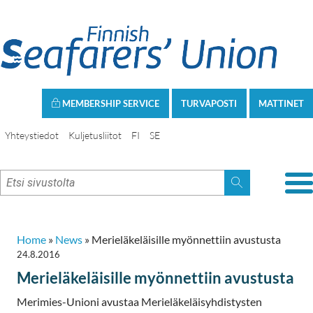
MEMBERSHIP SERVICE
TURVAPOSTI
MATTINET
Yhteystiedot
Kuljetusliitot
FI
SE
Home
»
News
»
Merieläkeläisille myönnettiin avustusta
24.8.2016
Merieläkeläisille myönnettiin avustusta
Merimies-Unioni avustaa Merieläkeläisyhdistysten