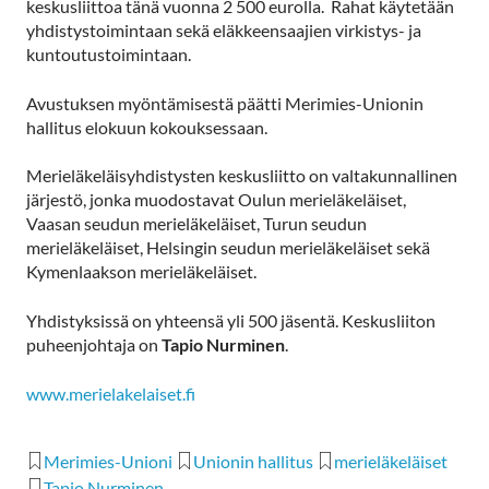
keskusliittoa tänä vuonna 2 500 eurolla. Rahat käytetään
yhdistystoimintaan sekä eläkkeensaajien virkistys- ja
kuntoutustoimintaan.
Avustuksen myöntämisestä päätti Merimies-Unionin
hallitus elokuun kokouksessaan.
Merieläkeläisyhdistysten keskusliitto on valtakunnallinen
järjestö, jonka muodostavat Oulun merieläkeläiset,
Vaasan seudun merieläkeläiset, Turun seudun
merieläkeläiset, Helsingin seudun merieläkeläiset sekä
Kymenlaakson merieläkeläiset.
Yhdistyksissä on yhteensä yli 500 jäsentä. Keskusliiton
puheenjohtaja on
Tapio Nurminen
.
www.merielakelaiset.fi
Merimies-Unioni
Unionin hallitus
merieläkeläiset
Tapio Nurminen