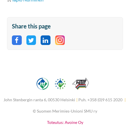
Share this page
Share on Facebook
Share on Twitter
Share on LinkedIn
John Stenbergin ranta 6, 00530 Helsinki
|
Puh. +358 (0)9 615 2020
|
©
Suomen Merimies-Unioni SMU ry
Toteutus: Avoine Oy