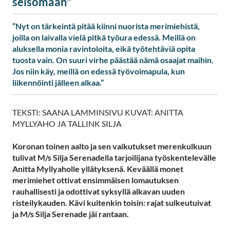
seisomaan”
”Nyt on tärkeintä pitää kiinni nuorista merimiehistä,
joilla on laivalla vielä pitkä työura edessä. Meillä on
aluksella monia ravintoloita, eikä työtehtäviä opita
tuosta vain. On suuri virhe päästää nämä osaajat maihin.
Jos niin käy, meillä on edessä työvoimapula, kun
liikennöinti jälleen alkaa.”
TEKSTI: SAANA LAMMINSIVU KUVAT: ANITTA
MYLLYAHO JA TALLINK SILJA
Koronan toinen aalto ja sen vaikutukset merenkulkuun
tulivat M/s Silja Serenadella tarjoilijana työskentelevälle
Anitta Myllyaholle yllätyksenä. Keväällä monet
merimiehet ottivat ensimmäisen lomautuksen
rauhallisesti ja odottivat syksyllä alkavan uuden
risteilykauden. Kävi kuitenkin toisin: rajat sulkeutuivat
ja M/s Silja Serenade jäi rantaan.