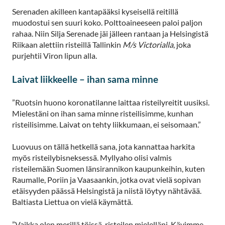
Serenaden akilleen kantapääksi kyseisellä reitillä
muodostui sen suuri koko. Polttoaineeseen paloi paljon
rahaa. Niin Silja Serenade jäi jälleen rantaan ja Helsingistä
Riikaan alettiin risteillä Tallinkin
M/s Victorialla
, joka
purjehtii Viron lipun alla.
Laivat liikkeelle – ihan sama minne
”Ruotsin huono koronatilanne laittaa risteilyreitit uusiksi.
Mielestäni on ihan sama minne risteilisimme, kunhan
risteilisimme. Laivat on tehty liikkumaan, ei seisomaan.”
Luovuus on tällä hetkellä sana, jota kannattaa harkita
myös risteilybisneksessä. Myllyaho olisi valmis
risteilemään Suomen länsirannikon kaupunkeihin, kuten
Raumalle, Poriin ja Vaasaankin, jotka ovat vielä sopivan
etäisyyden päässä Helsingistä ja niistä löytyy nähtävää.
Baltiasta Liettua on vielä käymättä.
”Vaikka olen merillä töissä, risteilen mielelläni. Kävimme