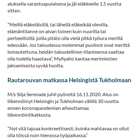
aluksella varastoapulaisena ja jäi eläkkeelle 1,5 vuotta
sitten.
”Meillä eläkeläisillä, tai lähellä eläkeikää olevilla,
elämäntilanne on aivan toinen kuin nuorilla tai
perheellisillä, joilla pitäisi olla vielä pitkä työura merillä
edessään. Jos taloudessa molemmat puolisot ovat meriltä
lomautettuna, heidän taloudellinen tilanteensa saattaa
olla todella haastava”, Myllyaho kantaa merimiesten
jaksamisesta syvää huolta.
Rautarouvan matkassa Helsingistä Tukholmaan
M/s Silja Serenade juhli pyöreitä 16.11.2020. Alus on
liikennöinyt Helsingin ja Tukholman välillä 30 vuotta
ennen koronapandemian aiheuttamaa
liikennöintikatkosta.
”Nyt sitä tajuaa konkreettisesti, kuinka mahtavaa on ollut
olla töissä noin hienossa työpaikassa.”