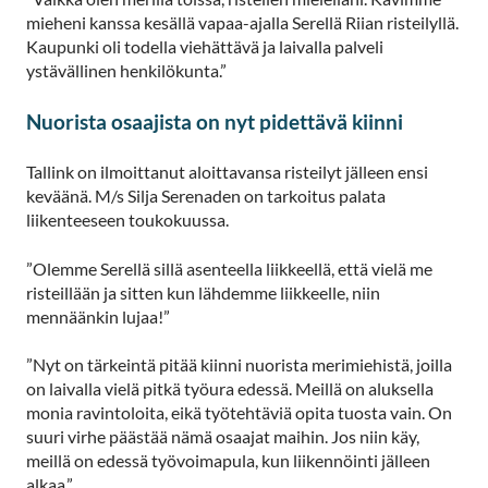
mieheni kanssa kesällä vapaa-ajalla Serellä Riian risteilyllä.
Kaupunki oli todella viehättävä ja laivalla palveli
ystävällinen henkilökunta.”
Nuorista osaajista on nyt pidettävä kiinni
Tallink on ilmoittanut aloittavansa risteilyt jälleen ensi
keväänä. M/s Silja Serenaden on tarkoitus palata
liikenteeseen toukokuussa.
”Olemme Serellä sillä asenteella liikkeellä, että vielä me
risteillään ja sitten kun lähdemme liikkeelle, niin
mennäänkin lujaa!”
”Nyt on tärkeintä pitää kiinni nuorista merimiehistä, joilla
on laivalla vielä pitkä työura edessä. Meillä on aluksella
monia ravintoloita, eikä työtehtäviä opita tuosta vain. On
suuri virhe päästää nämä osaajat maihin. Jos niin käy,
meillä on edessä työvoimapula, kun liikennöinti jälleen
alkaa.”