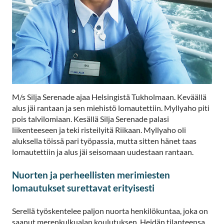
M/s Silja Serenade ajaa Helsingistä Tukholmaan. Keväällä
alus jäi rantaan ja sen miehistö lomautettiin. Myllyaho piti
pois talvilomiaan. Kesällä Silja Serenade palasi
liikenteeseen ja teki risteilyitä Riikaan. Myllyaho oli
aluksella töissä pari työpassia, mutta sitten hänet taas
lomautettiin ja alus jäi seisomaan uudestaan rantaan.
Nuorten ja perheellisten merimiesten
lomautukset surettavat erityisesti
Serellä työskentelee paljon nuorta henkilökuntaa, joka on
saanut merenkulkualan koulutuksen. Heidän tilanteensa