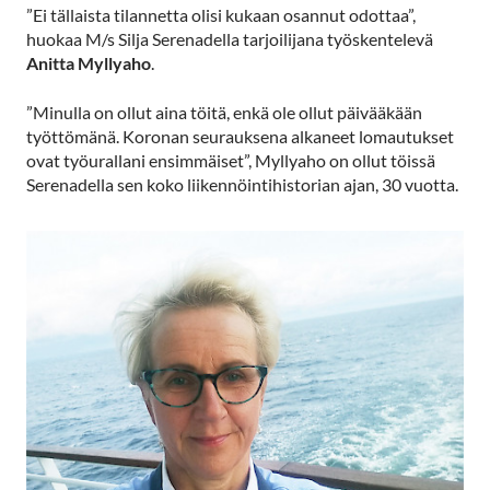
”Ei tällaista tilannetta olisi kukaan osannut odottaa”,
huokaa M/s Silja Serenadella tarjoilijana työskentelevä
Anitta Myllyaho
.
”Minulla on ollut aina töitä, enkä ole ollut päivääkään
työttömänä. Koronan seurauksena alkaneet lomautukset
ovat työurallani ensimmäiset”, Myllyaho on ollut töissä
Serenadella sen koko liikennöintihistorian ajan, 30 vuotta.