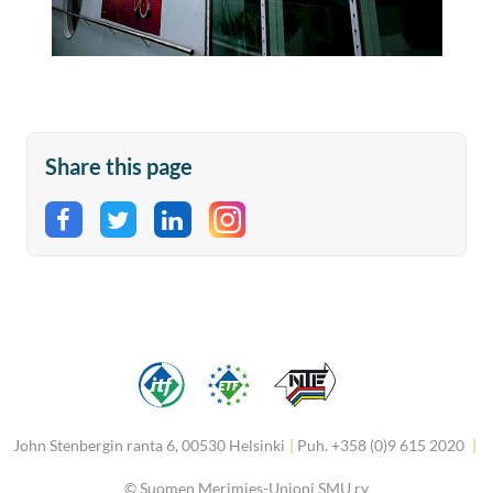
Share this page
Share on Facebook
Share on Twitter
Share on LinkedIn
John Stenbergin ranta 6, 00530 Helsinki
|
Puh. +358 (0)9 615 2020
|
©
Suomen Merimies-Unioni SMU ry