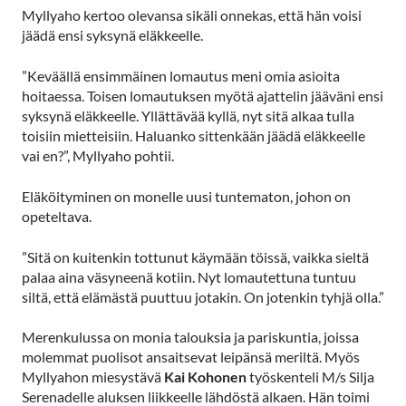
Myllyaho kertoo olevansa sikäli onnekas, että hän voisi
jäädä ensi syksynä eläkkeelle.
”Keväällä ensimmäinen lomautus meni omia asioita
hoitaessa. Toisen lomautuksen myötä ajattelin jääväni ensi
syksynä eläkkeelle. Yllättävää kyllä, nyt sitä alkaa tulla
toisiin mietteisiin. Haluanko sittenkään jäädä eläkkeelle
vai en?”, Myllyaho pohtii.
Eläköityminen on monelle uusi tuntematon, johon on
opeteltava.
”Sitä on kuitenkin tottunut käymään töissä, vaikka sieltä
palaa aina väsyneenä kotiin. Nyt lomautettuna tuntuu
siltä, että elämästä puuttuu jotakin. On jotenkin tyhjä olla.”
Merenkulussa on monia talouksia ja pariskuntia, joissa
molemmat puolisot ansaitsevat leipänsä meriltä. Myös
Myllyahon miesystävä
Kai Kohonen
työskenteli M/s Silja
Serenadelle aluksen liikkeelle lähdöstä alkaen. Hän toimi