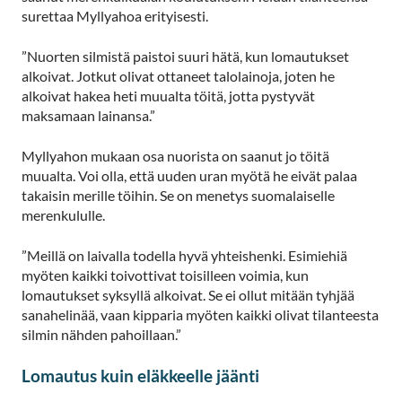
surettaa Myllyahoa erityisesti.
”Nuorten silmistä paistoi suuri hätä, kun lomautukset
alkoivat. Jotkut olivat ottaneet talolainoja, joten he
alkoivat hakea heti muualta töitä, jotta pystyvät
maksamaan lainansa.”
Myllyahon mukaan osa nuorista on saanut jo töitä
muualta. Voi olla, että uuden uran myötä he eivät palaa
takaisin merille töihin. Se on menetys suomalaiselle
merenkululle.
”Meillä on laivalla todella hyvä yhteishenki. Esimiehiä
myöten kaikki toivottivat toisilleen voimia, kun
lomautukset syksyllä alkoivat. Se ei ollut mitään tyhjää
sanahelinää, vaan kipparia myöten kaikki olivat tilanteesta
silmin nähden pahoillaan.”
Lomautus kuin eläkkeelle jäänti