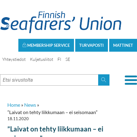
MEMBERSHIP SERVICE
TURVAPOSTI
MATTINET
Yhteystiedot
Kuljetusliitot
FI
SE
Home
»
News
»
”Laivat on tehty liikkumaan – ei seisomaan”
18.11.2020
”Laivat on tehty liikkumaan – ei