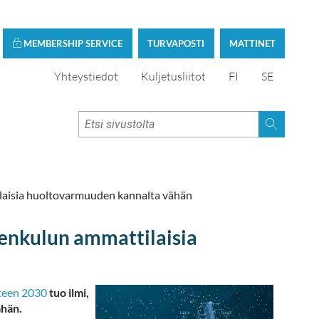
MEMBERSHIP SERVICE
TURVAPOSTI
MATTINET
Yhteystiedot
Kuljetusliitot
FI
SE
laisia huoltovarmuuden kannalta vähän
enkulun ammattilaisia
teen 2030
tuo ilmi,
ähän.