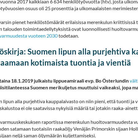
 vuonna 2017 kaikkiaan 6 634 henkilötyövuotta (htv), josta ulkom
ötyövuosien osuus oli 25 prosenttia ja ulkomaalaisten merimiesten
rsin pienet henkilöstömäärät erilaisissa merenkulun kriittisissä t
 talouden toimintaedellytyksistä ovat luonnollisesti huoltovarmu
varmuudesta vuoteen 2030
todetaan.
öskirja: Suomen lipun alla purjehtiva 
aamaan kotimaista tuontia ja vientiä
taina 18.1.2019 julkaistu lippueamiraali evp. Bo Österlundin
väi
riisitilanteessa Suomen merikuljetus muuttuisi vaikeaksi, jopa 
lipun alla purjehtiva kauppalaivasto on niin pieni, että tuonti ja v
skalustoa ei ole saatavissa nykyisiä määriä tai jotakin raaka-aine
varmuuskeskuksen raportissa merenkulun huoltovarmuudesta vuo
hden satamaan tuotaisiin raakaöljy Venäjän Primorskin sijaan Holla
ijaan neljä saman öljymäärän kuljettamiseksi.