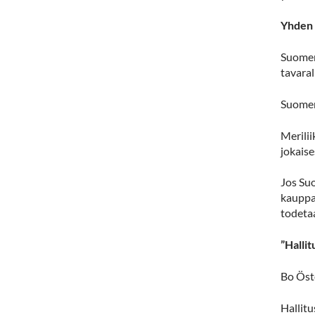
Yhden 
Suomen
tavaral
Suomen 
Merilii
jokais
Jos Suo
kauppal
todeta
”Halli
Bo Öst
Hallitu