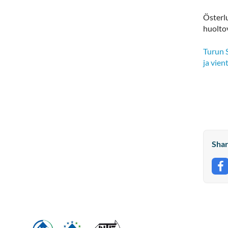
Österl
huolto
Turun 
ja vien
Shar
S