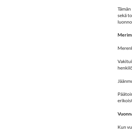
Tämän h
sekä t
luonnol
Merimi
Merenk
Vakitui
henkilö
Jäänmu
Päätoim
erikois
Vuonna
Kun vu