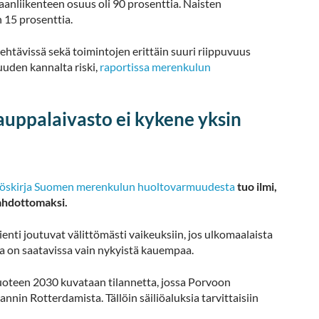
aanliikenteen osuus oli 90 prosenttia. Naisten
 15 prosenttia.
ehtävissä sekä toimintojen erittäin suuri riippuvuus
uden kannalta riski,
raportissa merenkulun
kauppalaivasto ei kykene yksin
töskirja Suomen merenkulun huoltovarmuudesta
tuo ilmi,
mahdottomaksi.
ienti joutuvat välittömästi vaikeuksiin, jos ulkomaalaista
tta on saatavissa vain nykyistä kauempaa.
teen 2030 kuvataan tilannetta, jossa Porvoon
nnin Rotterdamista. Tällöin säiliöaluksia tarvittaisiin