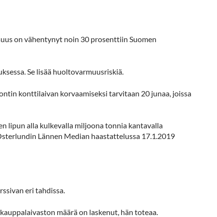
uus on vähentynyt noin 30 prosenttiin Suomen
uksessa. Se lisää huoltovarmuusriskiä.
ontin konttilaivan korvaamiseksi tarvitaan 20 junaa, joissa
 lipun alla kulkevalla miljoona tonnia kantavalla
Bo Österlundin Lännen Median haastattelussa 17.1.2019
sivan eri tahdissa.
n kauppalaivaston määrä on laskenut, hän toteaa.