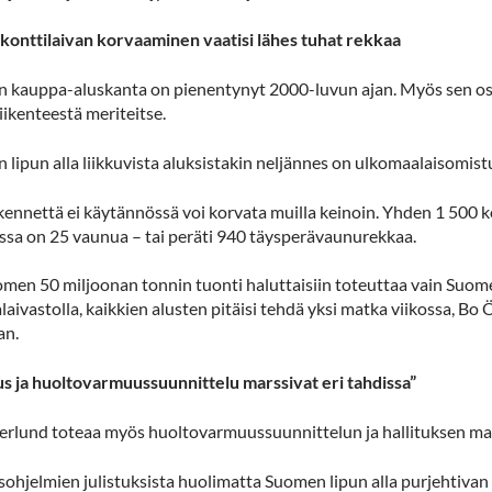
konttilaivan korvaaminen vaatisi lähes tuhat rekkaa
 kauppa-aluskanta on pienentynyt 2000-luvun ajan. Myös sen os
iikenteestä meriteitse.
lipun alla liikkuvista aluksistakin neljännes on ulkomaalaisomist
kennettä ei käytännössä voi korvata muilla keinoin. Yhden 1 500 k
essa on 25 vaunua – tai peräti 940 täysperävaunurekkaa.
men 50 miljoonan tonnin tuonti haluttaisiin toteuttaa vain Suomen
aivastolla, kaikkien alusten pitäisi tehdä yksi matka viikossa, 
an.
tus ja huoltovarmuussuunnittelu marssivat eri tahdissa”
erlund toteaa myös huoltovarmuussuunnittelun ja hallituksen mars
sohjelmien julistuksista huolimatta Suomen lipun alla purjehtiva