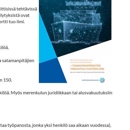
ttisissä tehtävissä
lytyksistä ovat
tti tuo ilmi.
ilöä.
ja satamanpitäjien
n 150.
nkilöä. Myös merenkulun juridiikkaan tai alusvakuutuksiin
aa työpanosta, jonka yksi henkilö saa aikaan vuodessa),