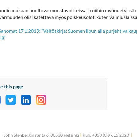
undin mukaan huoltovarmuustavoitteissa ja niihin myönnetyissä mä
varmuuden olisi katettava myös poikkeusolot, kuten valmiuslaissa
Sanomat 17.1.2019: ”Väitöskirja: Suomen lipun alla purjehtiva ka
tiä”
e this page
hare on Facebook
Share on Twitter
Share on LinkedIn
John Stenbergin ranta 6, 00530 Helsinki
|
Puh. +358 (0)9 615 2020
|