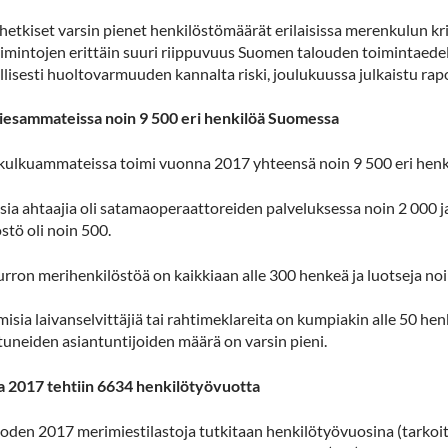
etkiset varsin pienet henkilöstömäärät erilaisissa merenkulun krii
oimintojen erittäin suuri riippuvuus Suomen talouden toimintaedel
lisesti huoltovarmuuden kannalta riski, joulukuussa julkaistu rapor
esammateissa noin 9 500 eri henkilöä Suomessa
ulkuammateissa toimi vuonna 2017 yhteensä noin 9 500 eri henk
sia ahtaajia oli satamaoperaattoreiden palveluksessa noin 2 000 
stö oli noin 500.
rron merihenkilöstöä on kaikkiaan alle 300 henkeä ja luotseja noi
isia laivanselvittäjiä tai rahtimeklareita on kumpiakin alle 50 he
tuneiden asiantuntijoiden määrä on varsin pieni.
 2017 tehtiin 6634 henkilötyövuotta
oden 2017 merimiestilastoja tutkitaan henkilötyövuosina (tarkoitt