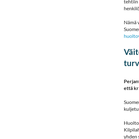
tehtiin
henkil
Nämä va
Suomen
huolto
Väit
turv
Perjan
että k
Suomen 
kuljetu
Huolto
Kilpila
yhden s