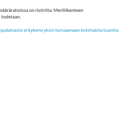
ärärahoissa on ristiriita. Meriliikenteen
 todetaan.
uppalaivasto ei kykene yksin turvaamaan kotimaista tuontia