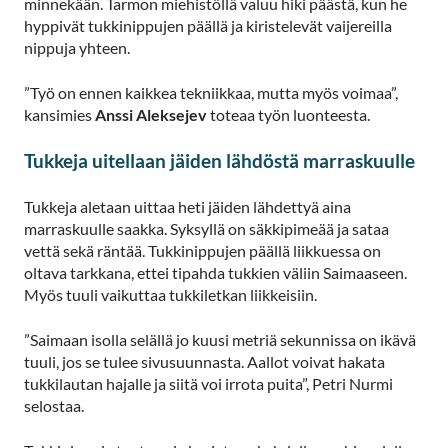
minnekään. Tarmon miehistöllä valuu hiki päästä, kun he
hyppivät tukkinippujen päällä ja kiristelevät vaijereilla
nippuja yhteen.
”Työ on ennen kaikkea tekniikkaa, mutta myös voimaa”,
kansimies
Anssi Aleksejev
toteaa työn luonteesta.
Tukkeja uitellaan jäiden lähdöstä marraskuulle
Tukkeja aletaan uittaa heti jäiden lähdettyä aina
marraskuulle saakka. Syksyllä on säkkipimeää ja sataa
vettä sekä räntää. Tukkinippujen päällä liikkuessa on
oltava tarkkana, ettei tipahda tukkien väliin Saimaaseen.
Myös tuuli vaikuttaa tukkiletkan liikkeisiin.
”Saimaan isolla selällä jo kuusi metriä sekunnissa on ikävä
tuuli, jos se tulee sivusuunnasta. Aallot voivat hakata
tukkilautan hajalle ja siitä voi irrota puita”, Petri Nurmi
selostaa.