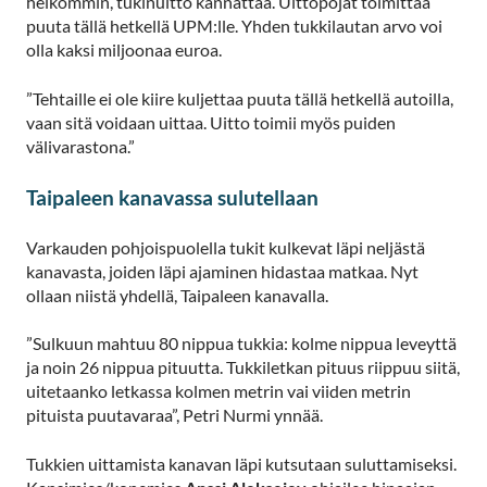
heikommin, tukinuitto kannattaa. Uittopojat toimittaa
puuta tällä hetkellä UPM:lle. Yhden tukkilautan arvo voi
olla kaksi miljoonaa euroa.
”Tehtaille ei ole kiire kuljettaa puuta tällä hetkellä autoilla,
vaan sitä voidaan uittaa. Uitto toimii myös puiden
välivarastona.”
Taipaleen kanavassa sulutellaan
Varkauden pohjoispuolella tukit kulkevat läpi neljästä
kanavasta, joiden läpi ajaminen hidastaa matkaa. Nyt
ollaan niistä yhdellä, Taipaleen kanavalla.
”Sulkuun mahtuu 80 nippua tukkia: kolme nippua leveyttä
ja noin 26 nippua pituutta. Tukkiletkan pituus riippuu siitä,
uitetaanko letkassa kolmen metrin vai viiden metrin
pituista puutavaraa”, Petri Nurmi ynnää.
Tukkien uittamista kanavan läpi kutsutaan suluttamiseksi.