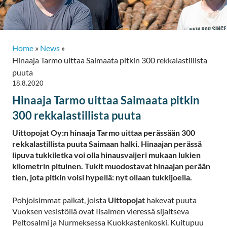
Home
»
News
»
Hinaaja Tarmo uittaa Saimaata pitkin 300 rekkalastillista
puuta
18.8.2020
Hinaaja Tarmo uittaa Saimaata pitkin
300 rekkalastillista puuta
Uittopojat Oy:n hinaaja Tarmo uittaa perässään 300
rekkalastillista puuta Saimaan halki. Hinaajan perässä
lipuva tukkiletka voi olla hinausvaijeri mukaan lukien
kilometrin pituinen. Tukit muodostavat hinaajan perään
tien, jota pitkin voisi hypellä: nyt ollaan tukkijoella.
Pohjoisimmat paikat, joista
Uittopojat
hakevat puuta
Vuoksen vesistöllä ovat Iisalmen vieressä sijaitseva
Peltosalmi ja Nurmeksessa Kuokkastenkoski. Kuitupuu