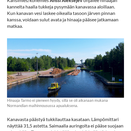
Kansimies/konemies
Anssi Aleksejev
ohjailee hinaajan
kannelta haalla tukkeja pysymään kanavassa aloillaan.
Kun kanavan vesi laskee oikealla tasoon järven pinnan
kanssa, voidaan sulut avata ja hinaaja pääsee jatkamaan
matkaa.
Hinaaja Tarmo ei pieneen hyydy, sillä se oli aikanaan mukana
Normandian maihinnousussa apualuksena.
Kanavasta päästyä tukkilauttaa kasataan. Lämpömittari
näyttää 31,5 astetta. Saimaalla auringolta ei pääse suojaan