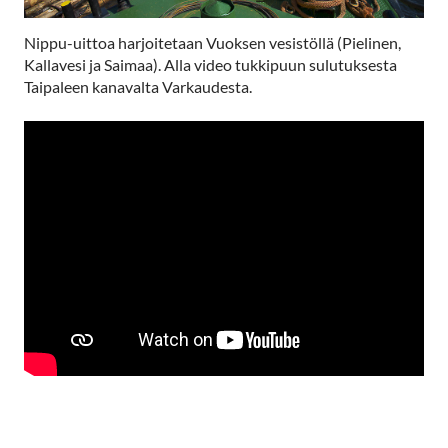
Nippu-uittoa harjoitetaan Vuoksen vesistöllä (Pielinen,
Kallavesi ja Saimaa). Alla video tukkipuun sulutuksesta
Taipaleen kanavalta Varkaudesta.