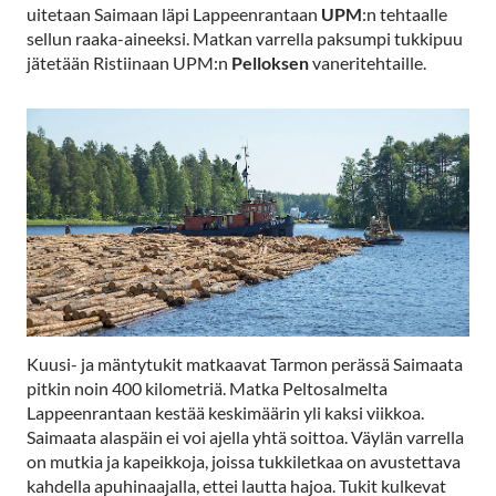
uitetaan Saimaan läpi Lappeenrantaan
UPM
:n tehtaalle
sellun raaka-aineeksi. Matkan varrella paksumpi tukkipuu
jätetään Ristiinaan UPM:n
Pelloksen
vaneritehtaille.
Kuusi- ja mäntytukit matkaavat Tarmon perässä Saimaata
pitkin noin 400 kilometriä. Matka Peltosalmelta
Lappeenrantaan kestää keskimäärin yli kaksi viikkoa.
Saimaata alaspäin ei voi ajella yhtä soittoa. Väylän varrella
on mutkia ja kapeikkoja, joissa tukkiletkaa on avustettava
kahdella apuhinaajalla, ettei lautta hajoa. Tukit kulkevat