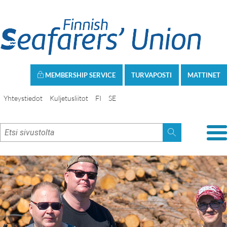
MEMBERSHIP SERVICE
TURVAPOSTI
MATTINET
Yhteystiedot
Kuljetusliitot
FI
SE