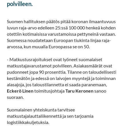
polvilleen.
Suomen hallituksen päätös pitää koronan ilmaantuvuus
luvun raja-arvo edelleen 25:ssä 100 000 henkeä kohden
otettiin kotimaisissa varustamoissa pettyneinä vastaan.
Suomessa noudatetaan Euroopan tiukinta linjaa raja-
arvossa, kun muualla Euroopassa se on 50.
- Matkustusrajoitukset ovat lyöneet suomalaiset
matkustajavarustamot polvilleen. Asiakasmäärät ovat
pudonneet jopa 90 prosenttia. Tilanne on taloudellisesti
kestämätön ja edessä on laivojen myyntejä ja toiminnan
alasajoja, jos taloustilannetta ei saada paranemaan,
Eckerö Linen
toimitusjohtaja
Taru Keronen
sanoo
suoraan.
Suomalainen yhteiskunta tarvitsee
matkustajalauttaliikennettä ja sen tarjoamia
logistiikkakuljetuksia.