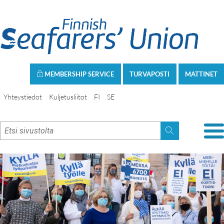
MEMBERSHIP SERVICE
TURVAPOSTI
MATTINET
Yhteystiedot
Kuljetusliitot
FI
SE