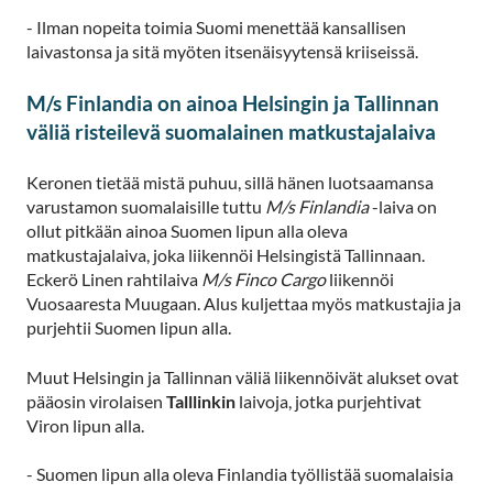
- Ilman nopeita toimia Suomi menettää kansallisen
laivastonsa ja sitä myöten itsenäisyytensä kriiseissä.
M/s Finlandia on ainoa Helsingin ja Tallinnan
väliä risteilevä suomalainen matkustajalaiva
Keronen tietää mistä puhuu, sillä hänen luotsaamansa
varustamon suomalaisille tuttu
M/s Finlandia
-laiva on
ollut pitkään ainoa Suomen lipun alla oleva
matkustajalaiva, joka liikennöi Helsingistä Tallinnaan.
Eckerö Linen rahtilaiva
M/s Finco Cargo
liikennöi
Vuosaaresta Muugaan. Alus kuljettaa myös matkustajia ja
purjehtii Suomen lipun alla.
Muut Helsingin ja Tallinnan väliä liikennöivät alukset ovat
pääosin virolaisen
Talllinkin
laivoja, jotka purjehtivat
Viron lipun alla.
- Suomen lipun alla oleva Finlandia työllistää suomalaisia