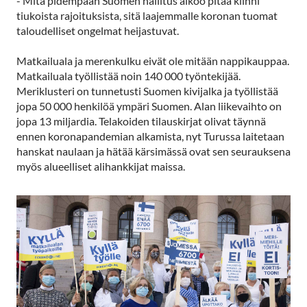
- Mitä pidempään Suomen hallitus aikoo pitää kiinni
tiukoista rajoituksista, sitä laajemmalle koronan tuomat
taloudelliset ongelmat heijastuvat.
Matkailuala ja merenkulku eivät ole mitään nappikauppaa.
Matkailuala työllistää noin 140 000 työntekijää.
Meriklusteri on tunnetusti Suomen kivijalka ja työllistää
jopa 50 000 henkilöä ympäri Suomen. Alan liikevaihto on
jopa 13 miljardia. Telakoiden tilauskirjat olivat täynnä
ennen koronapandemian alkamista, nyt Turussa laitetaan
hanskat naulaan ja hätää kärsimässä ovat sen seurauksena
myös alueelliset alihankkijat maissa.