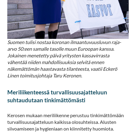
Suomen tulisi nostaa koronan ilmaantuvuusluvun raja-
arvo 50:een samalle tasolle muun Euroopan kanssa.
Jokainen menetetty päivä yritysten kassavirrasta
vähentää niiden mahdollisuuksia selvitä ennen
näkemättömän haastavasta tilanteesta, vaatii Eckerö
Linen toimitusjohtaja Taru Keronen.
Meriliikenteessä turvallisuusajatteluun
suhtaudutaan tinkimättömästi
Kerosen mukaan meriliikenne perustuu tinkimättömään
turvallisuusajatteluun kaikissa olosuhteissa. Alusten
siivoamiseen ja hygieniaan on kiinnitetty huomiota.