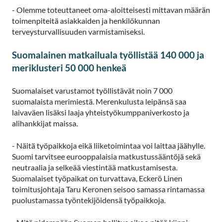
- Olemme toteuttaneet oma-aloitteisesti mittavan määrän
toimenpiteitä asiakkaiden ja henkilökunnan
terveysturvallisuuden varmistamiseksi.
Suomalainen matkailuala työllistää 140 000 ja
meriklusteri 50 000 henkeä
Suomalaiset varustamot työllistävät noin 7 000
suomalaista merimiestä. Merenkulusta leipänsä saa
laivaväen lisäksi laaja yhteistyökumppaniverkosto ja
alihankkijat maissa.
- Näitä työpaikkoja eikä liiketoimintaa voi laittaa jäähylle.
Suomi tarvitsee eurooppalaisia matkustussääntöjä sekä
neutraalia ja selkeää viestintää matkustamisesta.
Suomalaiset työpaikat on turvattava, Eckerö Linen
toimitusjohtaja Taru Keronen seisoo samassa rintamassa
puolustamassa työntekijöidensä työpaikkoja.