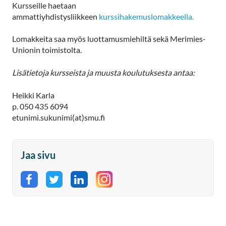
Kursseille haetaan
ammattiyhdistysliikkeen
kurssihakemuslomakkeella.
Lomakkeita saa myös luottamusmiehiltä sekä Merimies-
Unionin toimistolta.
Lisätietoja kursseista ja muusta koulutuksesta antaa:
Heikki Karla
p. 050 435 6094
etunimi.sukunimi(at)smu.fi
Jaa sivu
Jaa Facebookissa
Jaa Twitterissä
Jaa LinkedInissä