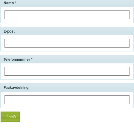
Namn
E-post
Telefonnummer
Fackavdelning
Lähetä