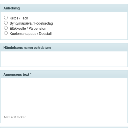
Anledning
Kiitos
/
Tack
Syntymäpäivä
/
Födelsedag
Eläkkeelle
/
På
pension
Kuolemantapaus
/
Dodsfall
Händelsens namn och datum
Annonsens text
Max 400 tecken