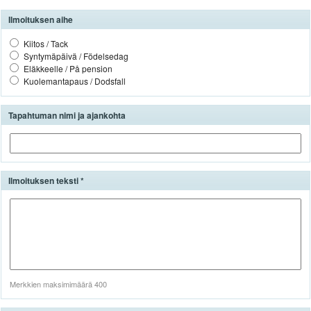
Ilmoituksen aihe
Kiitos
/
Tack
Syntymäpäivä
/
Födelsedag
Eläkkeelle
/
På
pension
Kuolemantapaus
/
Dodsfall
Tapahtuman nimi ja ajankohta
Ilmoituksen teksti
Merkkien maksimimäärä 400