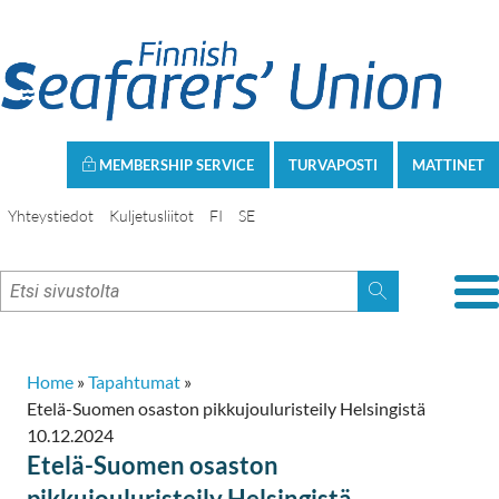
MEMBERSHIP SERVICE
TURVAPOSTI
MATTINET
Yhteystiedot
Kuljetusliitot
FI
SE
Home
»
Tapahtumat
»
Etelä-Suomen osaston pikkujouluristeily Helsingistä
10.12.2024
Etelä-Suomen osaston
pikkujouluristeily Helsingistä