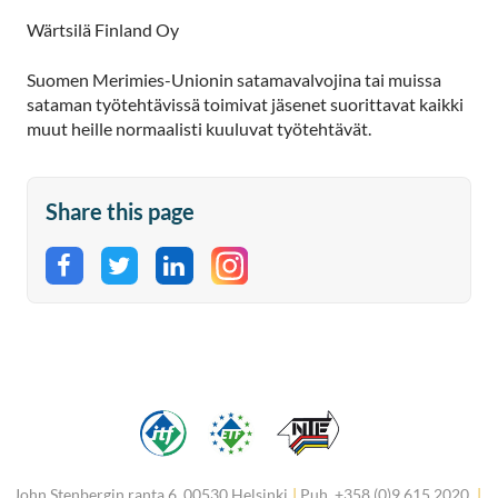
Wärtsilä Finland Oy
Suomen Merimies-Unionin satamavalvojina tai muissa
sataman työtehtävissä toimivat jäsenet suorittavat kaikki
muut heille normaalisti kuuluvat työtehtävät.
Share this page
Share on Facebook
Share on Twitter
Share on LinkedIn
John Stenbergin ranta 6, 00530 Helsinki
|
Puh. +358 (0)9 615 2020
|