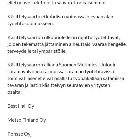
ellei neuvottelutulosta saavuteta aikaisemmin.
Käsittelysaarto ei kohdistu voimassa olevaan alan
työehtosopimukseen.
Käsittelysaarron ulkopuolelle on rajattu työtehtävät,
joiden tekemättä jättäminen aiheuttaisi vaaraa hengelle,
terveydelle tai ympäristölle.
Käsittelysaarron aikana Suomen Merimies-Unionin
satamavalvojina tai muissa sataman työtehtävissä
toimivat jäsenet eivät osallistu työpaikallaan satamissa
tavaran ja lastin käsittelyyn seuraavien yritysten
osalta:
Best Hall Oy
Metso Finland Oy
Ponsse Oyj