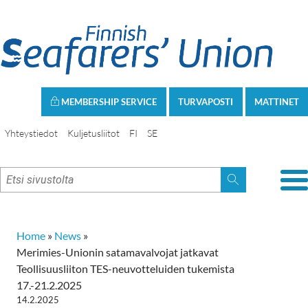
MEMBERSHIP SERVICE
TURVAPOSTI
MATTINET
Yhteystiedot
Kuljetusliitot
FI
SE
Home
»
News
»
Merimies-Unionin satamavalvojat jatkavat
Teollisuusliiton TES-neuvotteluiden tukemista
17.-21.2.2025
14.2.2025